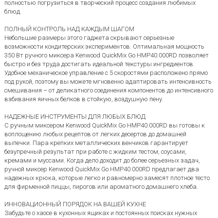
полностью погрузиться в творческий процесс создания любимых
блюд.
ПОЛНЫЙ КОНТРОЛЬ НАД КАЖДЫМ ШАГОМ
Небольшие размеры этого гаджета скрывают серьезные
возможности кондитерских экспериментов. Оптимальная мощность
350 Вт ручного миксера Kenwood QuickMix Go HMP40.000RD позволяет
быстро и без труда достигать идеальной текстуры ингредиентов.
Удобное механическое управление с 5 скоростями расположено прямо
под рукой, поэтому вы можете мгновенно адаптировать интенсивность
смешивания – от деликатного соединения компонентов до интенсивного
взбивания яичных белков в стойкую, воздушную пену.
НАДЕЖНЫЕ ИНСТРУМЕНТЫ ДЛЯ ЛЮБЫХ БЛЮД
С ручным миксером Kenwood QuickMix Go HMP40.000RD вы готовы к
воплощению любых рецептов от легких десертов до домашней
выпечки. Пара крепких металлических венчиков гарантирует
безупречный результат при работе с жидким тестом, соусами,
кремами и муссами. Когда дело доходит до более серьезных задач,
ручной миксер Kenwood QuickMix Go HMP40.000RD предлагает два
надежных крюка, которые легко и равномерно замесят плотное тесто
для фирменной пиццы, пирогов или ароматного домашнего хлеба.
ИННОВАЦИОННЫЙ ПОРЯДОК НА ВАШЕЙ КУХНЕ
Забудьте о хаосе в кухонных ящиках и постоянных поисках нужных