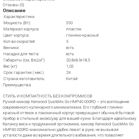
Отзывы (0)
Описание
Характеристики
Мощность (Вт):
350
Материал корпуса:
пластик
Цвет корпуса:
глиняно-красный
Кол-во скоростей:
5
Венчики:
есть
Насадки для теста:
есть
Габариты (см, ВхШхГ):
20,8x8,9x18,5
Вес (кг):
1,03
Срок гарантии ( мес.):
24
Страна-изготовитель:
Китай
Преимущества
СТИЛЬ И КОМПАКТНОСТЬ БЕЗ КОМПРОМИСОВ
Ручной миксер Kenwood QuickMix Go HMP40.000RD – это воплощение
современного кулинарного минимализма. Его глубокий глиняно-
красный оттенок и лаконичный корпус превращают обычный бытовой
прибор в стильный аксессуар для вашей кухни. Благодаря идеальному
балансу веса и продуманной эргономике, миксер Kenwood QuickMix Go
HMP40.000RD максимально удобно лежит в руке, не вызывая
усталости даже во время длительного взбивания, что позволяет