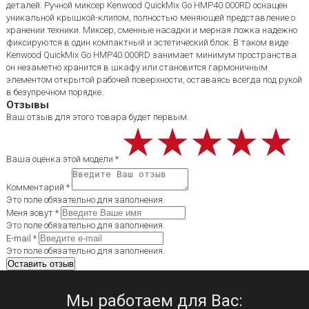
деталей. Ручной миксер Kenwood QuickMix Go HMP40.000RD оснащен
уникальной крышкой-клипом, полностью меняющей представление о
хранении техники. Миксер, сменные насадки и мерная ложка надежно
фиксируются в один компактный и эстетический блок. В таком виде
Kenwood QuickMix Go HMP40.000RD занимает минимум пространства:
он незаметно хранится в шкафу или становится гармоничным
элементом открытой рабочей поверхности, оставаясь всегда под рукой
в ​​безупречном порядке.
Отзывы
Ваш отзыв для этого товара будет первым.
★★★★★
★★★★★
★★★★★
Ваша оценка этой модели *
Комментарий *
Это поле обязательно для заполнения.
Меня зовут *
Это поле обязательно для заполнения.
E-mail *
Это поле обязательно для заполнения.
Мы работаем для Вас: