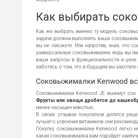
Как выбирать сок
Как же выбрать именно ту модель соковыж
задачи должна выполнять ваша соковыжима
вы не сможете. Или напротив, зная, что 
универсальные соковыжималки, ведь вы лиш
ваши запросы в функциональности и цене
заботясь о том, что в будущем вы захотите
Соковыжималки Kenwood все
Соковыжималки Kenwood JE выжмут сок д
Фрукты или овощи дробятся до кашеобр
менее насыщен мякотью.
В своих отзывах покупатели делятся ре
лучшего усвоения витаминов они рекоменду
Покупку соковыжималки Kenwood легко мо
какая соковыжималка вам подойдёт наилучш