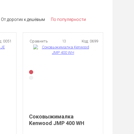
От дорогих к дешёвым
По популярности
д: 0051
Сравнить
13
Код: 0699
Соковыжималка
Kenwood JMP 400 WH