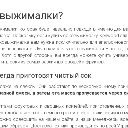
овыжималки?
ималки, которая будет идеально подходить именно для вас
лка. Поскольку если купить соковыжималку Kenwood для ц
соковыжималка вам нужна исключительно для апельсиновог
ь переплатите. Лучшая модель соковыжималки – это та, к
. Хотя с другой стороны, вы всегда можете купить унив
 пить соки из самых различных овощей и фруктов.
гда приготовят чистый сок
аже из свеклы. Они работают по несколько иному принц
азной смеси, а затем эта масса пропускается через 
цептами фруктовых и овощных коктейлей, приготовленны
ют добавлять в сок немного растительного или льняного м
жно совершить на нашем сайте, а наши менеджеры всег
им образом. Доставка техники производится по всей Укра