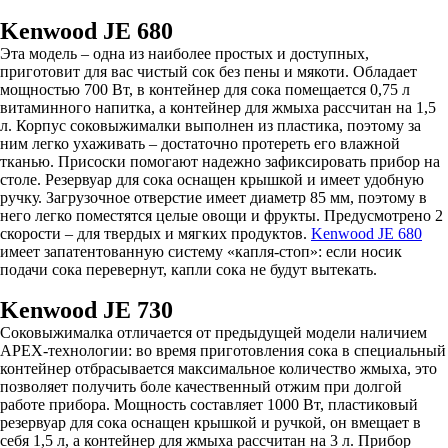
Kenwood JE 680
Эта модель – одна из наиболее простых и доступных,
приготовит для вас чистый сок без пены и мякоти. Обладает
мощностью 700 Вт, в контейнер для сока помещается 0,75 л
витаминного напитка, а контейнер для жмыха рассчитан на 1,5
л. Корпус соковыжималки выполнен из пластика, поэтому за
ним легко ухаживать – достаточно протереть его влажной
тканью. Присоски помогают надежно зафиксировать прибор на
столе. Резервуар для сока оснащен крышкой и имеет удобную
ручку. Загрузочное отверстие имеет диаметр 85 мм, поэтому в
него легко поместятся целые овощи и фрукты. Предусмотрено 2
скорости – для твердых и мягких продуктов.
Kenwood JE 680
имеет запатентованную систему «капля-стоп»: если носик
подачи сока перевернут, капли сока не будут вытекать.
Kenwood JE 730
Соковыжималка отличается от предыдущей модели наличием
APEX-технологии: во время приготовления сока в специальный
контейнер отбрасывается максимальное количество жмыха, это
позволяет получить боле качественный отжим при долгой
работе прибора. Мощность составляет 1000 Вт, пластиковый
резервуар для сока оснащен крышкой и ручкой, он вмещает в
себя 1,5 л, а контейнер для жмыха рассчитан на 3 л. Прибор