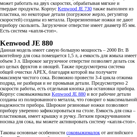
может работать на двух скоростях, обрабатывая мягкие и
твердые продукты. Корпус
Kenwood JE 730
также выполнен из
пластика, но некоторые детали (погружное жерло, регулятор
скоростей) созданы из металла. Прорезиненные ножки не дают
прибору скользить. Загрузочное отверстие имеет диаметр 85 мм.
Есть система «капля-стоп».
Kenwood JE 880
Данная модель имеет самую большую мощность – 2000 Вт. В
контейнер для сока помещается 1,5 л, а емкость для жмыха имеет
объем 3 л. Широкое загрузочное отверстие позволяет делать сок
из целых фруктов и овощей. Также предусмотрена система
общей очистки APEX, благодаря которой вы получаете
максимум чистого сока. Возможно провести 3-4 цикла отжима
подряд, не разбирая и не промывая детали. Предусмотрено 2
скорости работы, есть отдельная кнопка для остановки прибора.
Корпус соковыжималки
Kenwood JE 880
и все рабочие детали
созданы из полированного металла, что говорит о максимальной
надежности прибора. Широкие резиновые ножки позволяют
прибору уверенно зафиксироваться на столе. Емкость для сока –
пластиковая, имеет крышку и ручку. Легким прокручиванием
носика для сока, вы можете активировать систему «капля-стоп».
Таковы основные особенности
соковыжималок
от английского