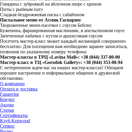
Говядина с зубровкой на яблочном пюре с хреном
Питы с рыбным патэ
Сладкая бездрожжевая паска с сабайоном
Пасхальное меню от Асмик Гаспарян:
Твороженные мини-пасочки с соусом Бейлис
Буженина, фаршированная маслинами, в апельсиновом соусе
Запеченные кабачки с нутом и арахисовым соусом
Посетить мастер-класс может каждый желающий совершенно
бесплатно. Для посещения вам необходимо заранее записаться,
позвонив по указанному номеру телефона:
Мастер-классы в ТРЦ «Lavina Mall»: +38 (044) 337-80-00
Мастер-класс в ТЦ «Gorodok Gallery»: +38 (044) 353-08-94
С нетерпением ждем вас на наших мастер-классах! Обещаем
хорошее настроение и неформальное общение в дружеской
обстановке.
О компании
Оплата и доставка
Гарантия
Кредит
Акции
Статьи
Сертификаты
Клуб Kenwood
Сервис
Видео