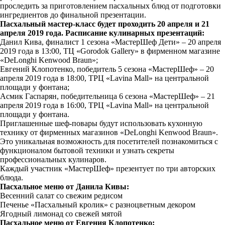
проследить за приготовлением пасхальных блюд от подготовки
ингредиентов до финальной презентации.
Пасхальный мастер-класс будет проходить 20 апреля и 21
апреля 2019 года. Расписание кулинарных презентаций:
Данил Кива, финалист 1 сезона «МастерШеф Дети» – 20 апреля
2019 года в 13:00, ТЦ «Gorodok Gallery» в фирменном магазине
«DeLonghi Kenwood Braun»;
Евгений Клопотенко, победитель 5 сезона «МастерШеф» – 20
апреля 2019 года в 18:00, ТРЦ «Lavina Mall» на центральной
площади у фонтана;
Асмик Гаспарян, победительница 6 сезона «МастерШеф» – 21
апреля 2019 года в 16:00, ТРЦ «Lavina Mall» на центральной
площади у фонтана.
Приглашенные шеф-повары будут использовать кухонную
технику от фирменных магазинов «DeLonghi Kenwood Braun».
Это уникальная возможность для посетителей познакомиться с
функционалом бытовой техники и узнать секреты
профессиональных кулинаров.
Каждый участник «МастерШеф» презентует по три авторских
блюда.
Пасхальное меню от Данила Кивы:
Весенний салат со свежим редисом
Печенье «Пасхальный кролик» с разноцветным декором
Ягодный лимонад со свежей мятой
Пасхальное меню от Евгения Клопотенко: