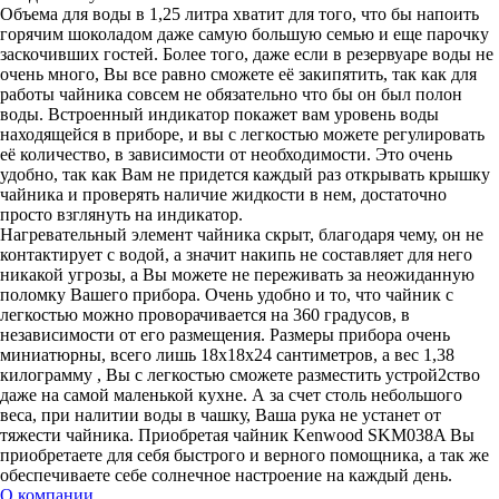
Объема для воды в 1,25 литра хватит для того, что бы напоить
горячим шоколадом даже самую большую семью и еще парочку
заскочивших гостей. Более того, даже если в резервуаре воды не
очень много, Вы все равно сможете её закипятить, так как для
работы чайника совсем не обязательно что бы он был полон
воды. Встроенный индикатор покажет вам уровень воды
находящейся в приборе, и вы с легкостью можете регулировать
её количество, в зависимости от необходимости. Это очень
удобно, так как Вам не придется каждый раз открывать крышку
чайника и проверять наличие жидкости в нем, достаточно
просто взглянуть на индикатор.
Нагревательный элемент чайника скрыт, благодаря чему, он не
контактирует с водой, а значит накипь не составляет для него
никакой угрозы, а Вы можете не переживать за неожиданную
поломку Вашего прибора. Очень удобно и то, что чайник с
легкостью можно проворачивается на 360 градусов, в
независимости от его размещения. Размеры прибора очень
миниатюрны, всего лишь 18х18х24 сантиметров, а вес 1,38
килограмму , Вы с легкостью сможете разместить устрой2ство
даже на самой маленькой кухне. А за счет столь небольшого
веса, при налитии воды в чашку, Ваша рука не устанет от
тяжести чайника. Приобретая чайник Kenwood SKM038A Вы
приобретаете для себя быстрого и верного помощника, а так же
обеспечиваете себе солнечное настроение на каждый день.
О компании