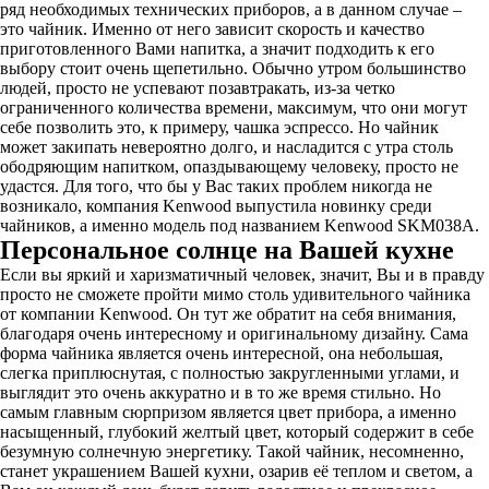
ряд необходимых технических приборов, а в данном случае –
это чайник. Именно от него зависит скорость и качество
приготовленного Вами напитка, а значит подходить к его
выбору стоит очень щепетильно. Обычно утром большинство
людей, просто не успевают позавтракать, из-за четко
ограниченного количества времени, максимум, что они могут
себе позволить это, к примеру, чашка эспрессо. Но чайник
может закипать невероятно долго, и насладится с утра столь
ободряющим напитком, опаздывающему человеку, просто не
удастся. Для того, что бы у Вас таких проблем никогда не
возникало, компания Kenwood выпустила новинку среди
чайников, а именно модель под названием Kenwood SKM038A.
Персональное солнце на Вашей кухне
Если вы яркий и харизматичный человек, значит, Вы и в правду
просто не сможете пройти мимо столь удивительного чайника
от компании Kenwood. Он тут же обратит на себя внимания,
благодаря очень интересному и оригинальному дизайну. Сама
форма чайника является очень интересной, она небольшая,
слегка приплюснутая, с полностью закругленными углами, и
выглядит это очень аккуратно и в то же время стильно. Но
самым главным сюрпризом является цвет прибора, а именно
насыщенный, глубокий желтый цвет, который содержит в себе
безумную солнечную энергетику. Такой чайник, несомненно,
станет украшением Вашей кухни, озарив её теплом и светом, а