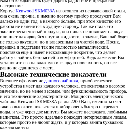
Вам он каждый день будет дарить радостное и прекрасное
настроение.
Корпус
Kenwood SKM038A
изготовлен из нержавеющей стали,
она очень прочна, и именно поэтому прибор прослужит Вам
далеко не один год, а намного больше, при этом качество его
работы не изменится в худшую сторону. Так же сталь это
экологически чистый продукт, она никак не повлияет на вкус
или цвет находящейся внутри жидкости, а значит, Ваш чай будет
не только вкусным, но и заваренным на чистой воде. Носик,
крышка и подставка так же полностью металлический,
подставка еще и имеет нескользящее покрытие, что делает
работу с чайник безопасней и комфортней. Ведь даже если Вы
установите его на влажную и гладкую поверхность, он все
равно не сдвинется с места.
Высокие технические показатели
Внешнее оформление
данного чайника
, приобретаемого
устройства имеет для каждого человека, относительно весомое
значение, но не менее весомое, чем функциональность прибора,
и его технические характеристики. Мощность электрического
чайника Kenwood SKM038A равна 2200 Ватт, именно за счет
такого высокого показателя прибор очень быстро нагревает
воды, и уже через две минуты Вы можете наслаждать любимым
напитком. Это просто идеально подходит нетерпеливым людям,
которые просто не любят ждать, и у которых занята буквально
каждая минута.