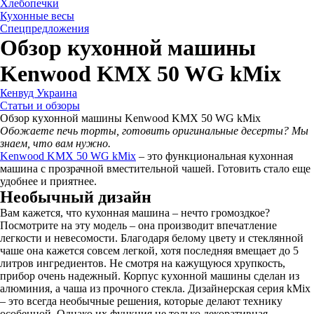
Хлебопечки
Кухонные весы
Спецпредложения
Обзор кухонной машины
Kenwood KMX 50 WG kMix
Кенвуд Украина
Статьи и обзоры
Обзор кухонной машины Kenwood KMX 50 WG kMix
Обожаете печь торты, готовить оригинальные десерты? Мы
знаем, что вам нужно.
Kenwood KMX 50 WG kMix
– это функциональная кухонная
машина с прозрачной вместительной чашей. Готовить стало еще
удобнее и приятнее.
Необычный дизайн
Вам кажется, что кухонная машина – нечто громоздкое?
Посмотрите на эту модель – она производит впечатление
легкости и невесомости. Благодаря белому цвету и стеклянной
чаше она кажется совсем легкой, хотя последняя вмещает до 5
литров ингредиентов. Не смотря на кажущуюся хрупкость,
прибор очень надежный. Корпус кухонной машины сделан из
алюминия, а чаша из прочного стекла. Дизайнерская серия kMix
– это всегда необычные решения, которые делают технику
особенной. Однако их функция не только декоративная.