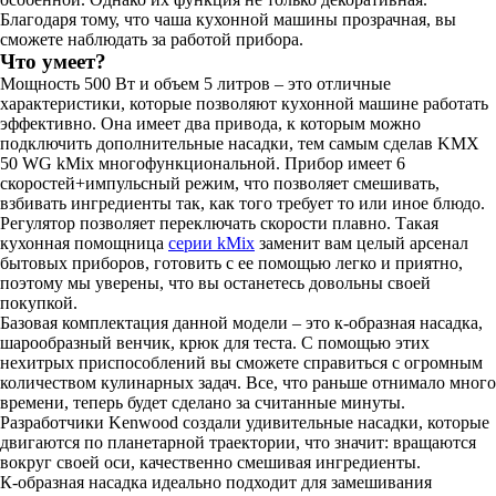
Благодаря тому, что чаша кухонной машины прозрачная, вы
сможете наблюдать за работой прибора.
Что умеет?
Мощность 500 Вт и объем 5 литров – это отличные
характеристики, которые позволяют кухонной машине работать
эффективно. Она имеет два привода, к которым можно
подключить дополнительные насадки, тем самым сделав KMX
50 WG kMix многофункциональной. Прибор имеет 6
скоростей+импульсный режим, что позволяет смешивать,
взбивать ингредиенты так, как того требует то или иное блюдо.
Регулятор позволяет переключать скорости плавно. Такая
кухонная помощница
серии kMix
заменит вам целый арсенал
бытовых приборов, готовить с ее помощью легко и приятно,
поэтому мы уверены, что вы останетесь довольны своей
покупкой.
Базовая комплектация данной модели – это к-образная насадка,
шарообразный венчик, крюк для теста. С помощью этих
нехитрых приспособлений вы сможете справиться с огромным
количеством кулинарных задач. Все, что раньше отнимало много
времени, теперь будет сделано за считанные минуты.
Разработчики Kenwood создали удивительные насадки, которые
двигаются по планетарной траектории, что значит: вращаются
вокруг своей оси, качественно смешивая ингредиенты.
К-образная насадка идеально подходит для замешивания