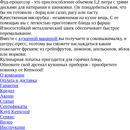
Фуд-процессор - это приспособление объемом 1,2 литра с трями
дисками для натирания и шинковки. Он понадобиться вам, что
бы ни готовили - борщ или салат, рагу или пасту.
Качественная мясорубка - незаменимая на кухне вещь. С ее
помощью вы с легкостью приготовите блюда из фарша.
Износостойкий металлический шнек обеспечивает быстрое
перемалывание.
Вместе с
кухонной машиной
вы получаете и соковыжималку, и
цитрус-пресс, поэтому вы сможете наслаждаться каким
пожелаете фрешем: из грейпфрутов, лимонов, апельсинов, яблок
или моркови.
Кулинарная лопатка пригодится для горячих блюд.
Обновите свой арсенал кухонных приборов - приобретите
новинку от Kenwood!
О компании
Оплата и доставка
Гарантия
Кредит
Акции
Статьи
Сертификаты
Клуб Kenwood
Сервис
Видео
Инструкции