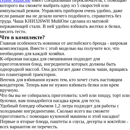
серии MultiOne
имеет специальный переключатель, с помощью
которого вы сможете выбрать одну из 5 скоростей или
импульсный режим. Управлять прибором очень удобно, даже
если раньше вы не делали ничего подобного, справитесь без
труда. Чаша KHH326WH MultiOne сделана из матовой
нержавеющей стали. В ней удобно взбивать желтки и белки,
месить тесто.
Что в комплекте?
Главная особенность новинки от английского бренда - широкая
комплектация. Вместе с этой моделью вы получите все, что
необходимо для каждой хозяйки.
К-образная насадка для смешивания подходит для
приготовления блюд, ингредиенты которых должны быть
однородной массой. Она достигает даже стенок чаши, вращаясь
по планетарной траектории.
Венчик для взбивания нужен тем, кто хочет стать настоящим
кондитером. Теперь вам не нужно взбивать белки или крем
вручную.
Что бы вы не собирались приготовить: хлеб или пиццу, торт или
булочки, вам понадобится насадка крюк для теста.
Удобный блендер объемом 1,2 литра подходит для работы с
холодными ингредиентами. Сколько всего вы сможете
приготовить с помощью кухонной машины и этой насадки!
Первые и вторые блюда, паштеты и соусы, десерты и коктейли -
всех вариантов не перечесть.