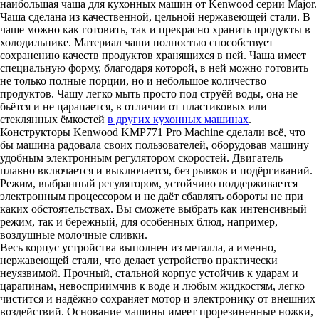
наибольшая чаша для кухонных машин от Kenwood серии Major.
Чаша сделана из качественной, цельной нержавеющей стали. В
чаше можно как готовить, так и прекрасно хранить продукты в
холодильнике. Материал чаши полностью способствует
сохранению качеств продуктов хранящихся в ней. Чаша имеет
специальную форму, благодаря которой, в ней можно готовить
не только полные порции, но и небольшое количество
продуктов. Чашу легко мыть просто под струёй воды, она не
бьётся и не царапается, в отличии от пластиковых или
стеклянных ёмкостей
в других кухонных машинах
.
Конструкторы Kenwood KMP771 Pro Machine сделали всё, что
бы машина радовала своих пользователей, оборудовав машину
удобным электронным регулятором скоростей. Двигатель
плавно включается и выключается, без рывков и подёргиваний.
Режим, выбранный регулятором, устойчиво поддерживается
электронным процессором и не даёт сбавлять обороты не при
каких обстоятельствах. Вы сможете выбрать как интенсивный
режим, так и бережный, для особенных блюд, например,
воздушные молочные сливки.
Весь корпус устройства выполнен из металла, а именно,
нержавеющей стали, что делает устройство практически
неуязвимой. Прочный, стальной корпус устойчив к ударам и
царапинам, невосприимчив к воде и любым жидкостям, легко
чистится и надёжно сохраняет мотор и электронику от внешних
воздействий. Основание машины имеет прорезиненные ножки,