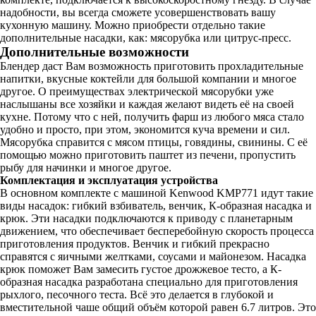
надобности, вы всегда сможете усовершенствовать вашу
кухонную машину. Можно приобрести отдельно такие
дополнительные насадки, как: мясорубка или цитрус-пресс.
Дополнительные возможности
Блендер даст Вам возможность приготовить прохладительные
напитки, вкусные коктейли для большой компании и многое
другое. О преимуществах электрической мясорубки уже
наслышаны все хозяйки и каждая желают видеть её на своей
кухне. Потому что с ней, получить фарш из любого мяса стало
удобно и просто, при этом, экономится куча времени и сил.
Мясорубка справится с мясом птицы, говядины, свинины. С её
помощью можно приготовить паштет из печени, пропустить
рыбу для начинки и многое другое.
Комплектация и эксплуатация устройства
В основном комплекте с машиной Kenwood KMP771 идут такие
виды насадок: гибкий взбиватель, венчик, К-образная насадка и
крюк. Эти насадки подключаются к приводу с планетарным
движением, что обеспечивает бесперебойную скорость процесса
приготовления продуктов. Венчик и гибкий прекрасно
справятся с яичными желтками, соусами и майонезом. Насадка
крюк поможет Вам замесить густое дрожжевое тесто, а К-
образная насадка разработана специально для приготовления
рыхлого, песочного теста. Всё это делается в глубокой и
вместительной чаше общий объём которой равен 6.7 литров. Это