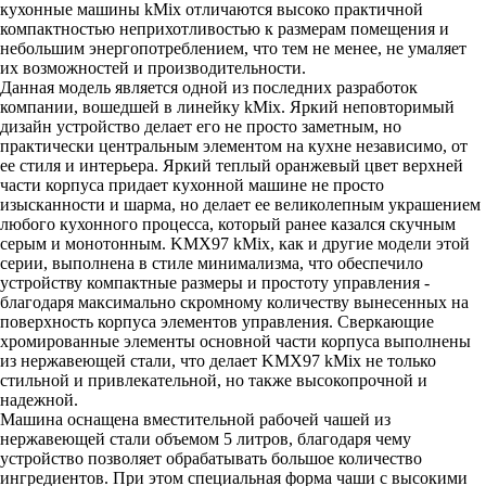
кухонные машины kMix отличаются высоко практичной
компактностью неприхотливостью к размерам помещения и
небольшим энергопотреблением, что тем не менее, не умаляет
их возможностей и производительности.
Данная модель является одной из последних разработок
компании, вошедшей в линейку kMix. Яркий неповторимый
дизайн устройство делает его не просто заметным, но
практически центральным элементом на кухне независимо, от
ее стиля и интерьера. Яркий теплый оранжевый цвет верхней
части корпуса придает кухонной машине не просто
изысканности и шарма, но делает ее великолепным украшением
любого кухонного процесса, который ранее казался скучным
серым и монотонным. KMX97 kMix, как и другие модели этой
серии, выполнена в стиле минимализма, что обеспечило
устройству компактные размеры и простоту управления -
благодаря максимально скромному количеству вынесенных на
поверхность корпуса элементов управления. Сверкающие
хромированные элементы основной части корпуса выполнены
из нержавеющей стали, что делает KMX97 kMix не только
стильной и привлекательной, но также высокопрочной и
надежной.
Машина оснащена вместительной рабочей чашей из
нержавеющей стали объемом 5 литров, благодаря чему
устройство позволяет обрабатывать большое количество
ингредиентов. При этом специальная форма чаши с высокими