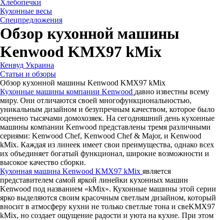
Хлебопечки
Кухонные весы
Спецпредложения
Обзор кухонной машины
Kenwood KMX97 kMix
Кенвуд Украина
Статьи и обзоры
Обзор кухонной машины Kenwood KMX97 kMix
Кухонные машины компании Kenwood
давно известны всему
миру. Они отличаются своей многофункциональностью,
уникальным дизайном и безупречным качеством, которое было
оценено тысячами домохозяек. На сегодняшний день кухонные
машины компании Kenwood представлены тремя различными
сериями: Kenwood Chef, Kenwood Chef & Major, и Kenwood
kMix. Каждая из линеек имеет свои преимущества, однако всех
их объединяет богатый функционал, широкие возможности и
высокое качество сборки.
Кухонная машина Kenwood KMX97 kMix
является
представителем самой яркой линейки кухонных машин
Kenwood под названием «kMix». Кухонные машины этой серии
ярко выделяются своим красочным светлым дизайном, который
вносит в атмосферу кухни не только светлые тона и свеKMX97
kMix, но создает ощущение радости и уюта на кухне. При этом