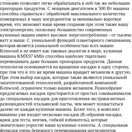
стенками позволяет легко обрабатывать в ней так же небольшие
пропорции продуктов. С мощным двигателем в 500 Вт машина
способна справиться с обработкой максимального количества
помещенных в чашу ингредиентов за минимально короткое
время, что экономит ваше время сохраняя при этом также вашу
электроэнергию, поскольку большинство современных
кухонных машин имеют высокое энергопотребление - от тысячи
ватт и выше. С уникальной функций планетарного смешивания,
которая является уникальной особенностью всех машин
Kenwood и не имеет как таковых аналогов в мире, кухонная
машина KMX97 kMix способна наиболее тщательно
перемешивать даже большие пропорции продуктов. Данная
технология основывается на вращении насадки в одну сторону,
при том что в это же время машина вращает механизм в другую.
При этом выбор насадок, которые также являются уникальной
запатентованной технологией, разработанной компанией
Kenwood, ограничен только вашим желанием. Разнообразие
предлагаемых насадок простирается от простых соковыжималок
до специальных насадок для приготовления экстравагантных
разновидностей итальянской пасты, чем может похвастаться
далеко не каждая кухонная машина. Более того, в комплект
машины уже входит несколько насадок (К-образная насадка,
крюк для теста, венчик, гибкий взбиватель), которые
значительно упростят ваши кухонные хлопоты. А специальная
функция очень бережного перемешивания ингредиентов