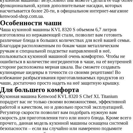
кухонной машины? Безусловно! Вы можете сделать её еще более
функциональной, купив дополнительные насадки, которых
насчитывается более 20-ти, в официальном интернет-магазине
kenwood-shop.com.ua.
Особенности чаши
Чаша кухонной машины KVL 8320 S объемом 6,7 литров
изготовлена из нержавеющей стали, позволит вам готовить
различные блюда в больших количествах для всей вашей семьи.
Благодаря расположенным по бокам чаши металлическим
ручкам и специальной подсветке направленной в неё,
пользоваться кухонной машиной очень комфортно. Чтобы не
ошибиться в количестве ингредиентов в чаше, на её внутренней
стороне расположена мерная шкала. Вы сможете создавать
кулинарные шедевры в точности со своими рецептами! Во
избежание разбрызгивания приготавливаемых продуктов из
чаши, достаточно просто надеть на неё защитную крышку.
Для большего комфорта
Кухонная машина Kenwood KVL 8320 S Chef XL Titanium
порадует вас не только своими возможностями, эффективной
работой и качеством, но и довольно простой эксплуатацией.
Регулятор скорости позволит вам подобрать нужную вам
скорость для приготовления того или иного блюда. Кроме всего
прочего, данная модель кухонной машины оснащена системой
безопасности – если вы случайно или намеренно подымите