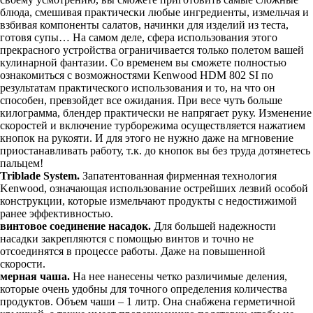
блюда, смешивая практически любые ингредиенты, измельчая и
взбивая компоненты салатов, начинки для изделий из теста,
готовя супы… На самом деле, сфера использования этого
прекрасного устройства ограничивается только полетом вашей
кулинарной фантазии. Со временем вы сможете полностью
ознакомиться с возможностями Kenwood HDM 802 SI по
результатам практического использования и то, на что он
способен, превзойдет все ожидания. При весе чуть больше
килограмма, блендер практически не напрягает руку. Изменение
скоростей и включение турборежима осуществляется нажатием
кнопок на рукояти. И для этого не нужно даже на мгновение
приостанавливать работу, т.к. до кнопок вы без труда дотянетесь
пальцем!
Triblade System.
Запатентованная фирменная технология
Kenwood, означающая использование острейших лезвий особой
конструкции, которые измельчают продукты с недостижимой
ранее эффективностью.
винтовое соединение насадок.
Для большей надежности
насадки закрепляются с помощью винтов и точно не
отсоединятся в процессе работы. Даже на повышенной
скорости.
мерная чаша.
На нее нанесены четко различимые деления,
которые очень удобны для точного определения количества
продуктов. Объем чаши – 1 литр. Она снабжена герметичной