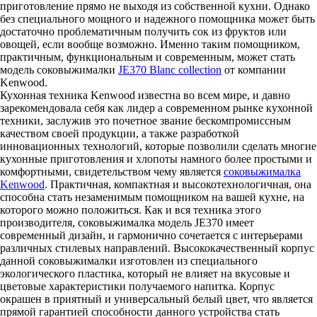
приготовление прямо не выходя из собственной кухни. Однако
без специального мощного и надежного помощника может быть
достаточно проблематичным получить сок из фруктов или
овощей, если вообще возможно. Именно таким помощником,
практичным, функциональным и современным, может стать
модель соковыжималки
JE370 Blanc collection
от компании
Kenwood.
Кухонная техника Kenwood известна во всем мире, и давно
зарекомендовала себя как лидер а современном рынке кухонной
техники, заслужив это почетное звание бескомпромиссным
качеством своей продукции, а также разработкой
инновационных технологий, которые позволили сделать многие
кухонные приготовления и хлопоты намного более простыми и
комфортными, свидетельством чему является
соковыжималка
Kenwood
. Практичная, компактная и высокотехнологичная, она
способна стать незаменимым помощником на вашей кухне, на
которого можно положиться. Как и вся техника этого
производителя, соковыжималка модель JE370 имеет
современный дизайн, и гармонично сочетается с интерьерами
различных стилевых направлений. Высококачественный корпус
данной соковыжималки изготовлен из специального
экологического пластика, который не влияет на вкусовые и
цветовые характеристики получаемого напитка. Корпус
окрашен в приятный и универсальный белый цвет, что является
прямой гарантией способности данного устройства стать