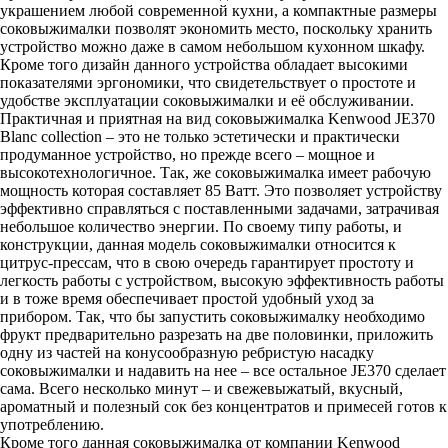
украшением любой современной кухни, а компактные размеры
соковыжималки позволят экономить место, поскольку хранить
устройство можно даже в самом небольшом кухонном шкафу.
Кроме того дизайн данного устройства обладает высокими
показателями эргономики, что свидетельствует о простоте и
удобстве эксплуатации соковыжималки и её обслуживании.
Практичная и приятная на вид соковыжималка Kenwood JE370
Blanc collection – это не только эстетически и практически
продуманное устройство, но прежде всего – мощное и
высокотехнологичное. Так, же соковыжималка имеет рабочую
мощность которая составляет 85 Ватт. Это позволяет устройству
эффективно справляться с поставленными задачами, затрачивая
небольшое количество энергии. По своему типу работы, и
конструкции, данная модель соковыжималки относится к
цитрус-прессам, что в свою очередь гарантирует простоту и
легкость работы с устройством, высокую эффективность работы
и в тоже время обеспечивает простой удобный уход за
прибором. Так, что бы запустить соковыжималку необходимо
фрукт предварительно разрезать на две половинки, приложить
одну из частей на конусообразную ребристую насадку
соковыжималки и надавить на нее – все остальное JE370 сделает
сама. Всего несколько минут – и свежевыжатый, вкусный,
ароматный и полезный сок без концентратов и примесей готов к
употреблению.
Кроме того данная соковыжималка от компании Kenwood