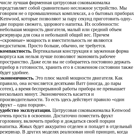
числе лучшая фирменная цитрусовая соковыжималка
представляет собой сравнительно несложное устройство. Мы
говорим не о промышленных комплексах, а о бытовых приборах
Kenwood, которые позволяют за пару секунд приготовить одну-
две порции свежего, здорового напитка. Их особенности:
небольшая мощность двигателя, малый или средний объем
резервуара для сока и небольшой общий вес. Причем
«скромные» мощность и вместительность не являются
недостатком. Просто больше, обычно, не требуется.
компактность.
Вертикальная конструкция и зауженная форма
корпуса как нельзя лучше позволяют экономить рабочее
пространство. Даже если вы не собираетесь постоянно держать
прибор в готовности, хранить его в сложенном состоянии также
будет удобнее.
экономичность.
Это плюс малой мощности двигателя. Как
правило, она исчисляется десятками Ватт (иногда, до пары
сотен), а время беспрерывной работы прибора не превышает
нескольких минут. Экономичность касается и
производительности. То есть здесь действует правило «один
фрукт – одна порция».
удобство эксплуатации.
Цитрусовая соковыжималка Kenwood
очень проста в освоении. Достаточно поместить фрукт
горловину, включить прибор и дождаться своей порции
напитка. Жмых будет аккуратно отделен и попадет в отдельный
резервуар. В других моделях реализован иной принцип, когда