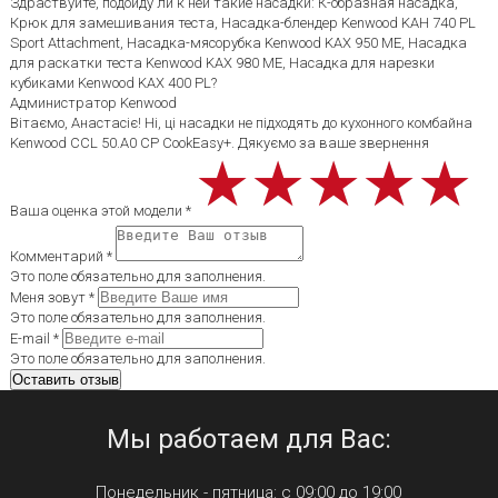
Здраствуйте, подойду ли к ней такие насадки: К-образная насадка,
Крюк для замешивания теста, Насадка-блендер Kenwood KAH 740 PL
Sport Attachment, Насадка-мясорубка Kenwood KAX 950 ME, Насадка
для раскатки теста Kenwood KAX 980 ME, Насадка для нарезки
кубиками Kenwood KAX 400 PL?
Администратор Kenwood
Вітаємо, Анастасіє! Ні, ці насадки не підходять до кухонного комбайна
Kenwood CCL 50.A0 CP CookEasy+. Дякуємо за ваше звернення
★★★★★
★★★★★
★★★★★
Ваша оценка этой модели *
Комментарий *
Это поле обязательно для заполнения.
Меня зовут *
Это поле обязательно для заполнения.
E-mail *
Это поле обязательно для заполнения.
Мы работаем для Вас:
Понедельник - пятница: с 09:00 до 19:00