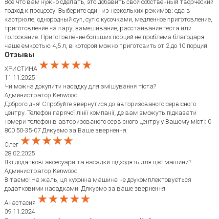
Все что вам нужно сделать, это добавить свой собственный творческий
подход к процессу. Выберите один из нескольких режимов: еда в
кастрюле, однородный суп, суп с кусочками, медленное приготовление,
приготовление на пару, замешивание, расстаивание теста или
полоскание. Приготовление больших порций не проблема благодаря
чаше емкостью 4,5 л, в которой можно приготовить от 2 до 10 порций.
Отзывы
★★★★★
★★★★★
★★★★★
ХРИСТИНА
11.11.2025
Чи можна докупити насадку для змішування тіста?
Администратор Kenwood
Доброго дня! Спробуйте звернутися до авторизованого сервісного
центру. Телефон гарячої лінії компанії, де вам зможуть підказати
номери телефонів авторизованого сервісного центру у Вашому місті: 0
800 50-35-07 Дякуємо за Ваше звернення.
★★★★★
★★★★★
★★★★★
Олег
28.02.2025
Які додаткові аксесуари та насадки підходять для цієї машини?
Администратор Kenwood
Вітаємо! На жаль, ця кухонна машина не доукомплектовується
додатковими насадками. Дякуємо за ваше звернення
★★★★★
★★★★★
★★★★★
Анастасия
09.11.2024