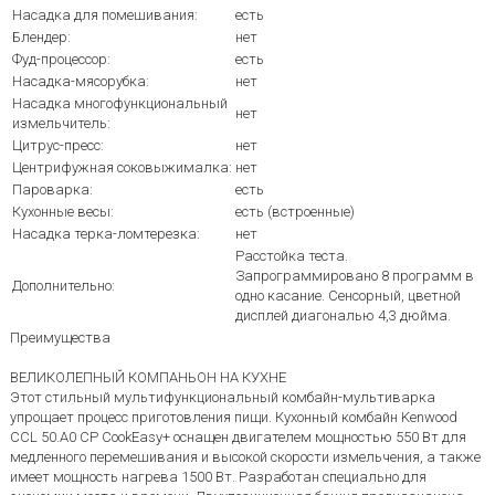
Насадка для помешивания:
есть
Блендер:
нет
Фуд-процессор:
есть
Насадка-мясорубка:
нет
Насадка многофункциональный
нет
измельчитель:
Цитрус-пресс:
нет
Центрифужная соковыжималка:
нет
Пароварка:
есть
Кухонные весы:
есть (встроенные)
Насадка терка-ломтерезка:
нет
Расстойка теста.
Запрограммировано 8 программ в
Дополнительно:
одно касание. Сенсорный, цветной
дисплей диагональю 4,3 дюйма.
Преимущества
ВЕЛИКОЛЕПНЫЙ КОМПАНЬОН НА КУХНЕ
Этот стильный мультифункциональный комбайн-мультиварка
упрощает процесс приготовления пищи. Кухонный комбайн Kenwood
CCL 50.A0 CP CookEasy+ оснащен двигателем мощностью 550 Вт для
медленного перемешивания и высокой скорости измельчения, а также
имеет мощность нагрева 1500 Вт. Разработан специально для