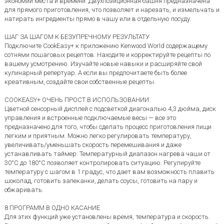
экономии места и времени. Двухпозиционная башня предназначена
для прямого приготовления, что позволяет и нарезать, и измельчать и
натирать ингредиенты прямо в чашу или в отдельную посуду.
ШАГ ЗА ШАГОМ К БЕЗУПРЕЧНОМУ РЕЗУЛЬТАТУ
Подключите CookEasy+ к приложению Kenwood World содержащему
сотнями пошаговых рецептов. Находите и корректируйте рецепты по
вашему усмотрению. Изучайте новые навыки и расширяйте свой
кулинарный репертуар. А если вы предпочитаете быть более
креативным, создайте свои собственные рецепты.
COOKEASY+ ОЧЕНЬ ПРОСТ В ИСПОЛЬЗОВАНИИ
Цветной сенсорный дисплей с подсветкой диагональю 4,3 дюйма, диск
управления и встроенные подключаемые весы — все это
предназначено для того, чтобы сделать процесс приготовления пищи
легким и приятным. Можно легко регулировать температуру,
увеличивать/уменьшать скорость перемешивания и даже
устанавливать таймер. Температурный диапазон нагрева чаши от
30°C до 180°C позволяет контролировать ситуацию. Регулируйте
температуру с шагом в 1 градус, что дает вам возможность плавить
шоколад, готовить запеканки, делать соусы, готовить на пару и
обжаривать.
8 ПРОГРАММ В ОДНО КАСАНИЕ
Для этих функций уже установлены время, температура и скорость.