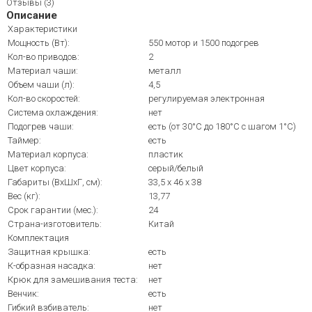
Отзывы (3)
Описание
Характеристики
Мощность (Вт):
550 мотор и 1500 подогрев
Кол-во приводов:
2
Материал чаши:
металл
Объем чаши (л):
4,5
Кол-во скоростей:
регулируемая электронная
Система охлаждения:
нет
Подогрев чаши:
есть (от 30°C до 180°C с шагом 1°C)
Таймер:
есть
Материал корпуса:
пластик
Цвет корпуса:
серый/белый
Габариты (ВхШхГ, см):
33,5 х 46 х 38
Вес (кг):
13,77
Срок гарантии (мес.):
24
Страна-изготовитель:
Китай
Комплектация
Защитная крышка:
есть
К-образная насадка:
нет
Крюк для замешивания теста:
нет
Венчик:
есть
Гибкий взбиватель:
нет