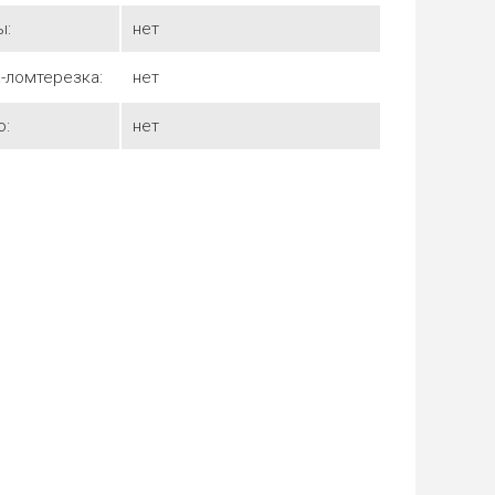
ы:
нет
-ломтерезка:
нет
о:
нет