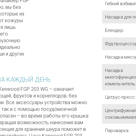
иралайзер FGP
Гибкий взбива
ю, вы без
екоторые из
Насадка для 
 от кожуры
ся лишь
Блендер:
 его
грузочную
Фуд-процессо
 идеально
ши и других
Насадка-мясо
Насадка
многофункцио
НА КАЖДЫЙ ДЕНЬ
измельчитель:
 Kenwood FGP 203 WG – означает
щей, фруктов и корнеплодов, без
Цитрус-пресс:
ни. Все аксессуары устройства можно
, так и с помощью посудомоечной
Центрифужна
опасен – во время работы его крышка
соковыжималк
твращая возможность нанесения вам
секция для хранения шнура поможет в
Пароварка:
пиралайзера. Цена Kenwood FGP 203