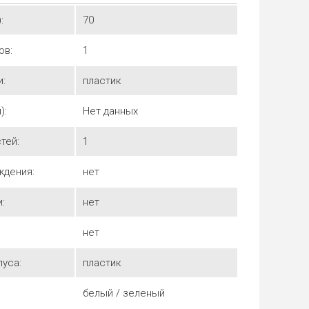
:
70
ов:
1
и:
пластик
):
Нет данных
тей:
1
ждения:
нет
:
нет
нет
уса:
пластик
белый / зеленый