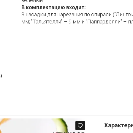
зеленый.
В комплектацию входит:
3 насадки для нарезания по спирали ("Лингви
мм; "Тальятелли" – 9 мм и "Паппарделли" – п
)
Характер