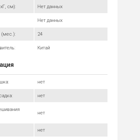
Г, см):
Нет данных
Нет данных
(мес.):
24
витель:
Китай
ация
шка:
нет
садка:
нет
ешивания
нет
нет