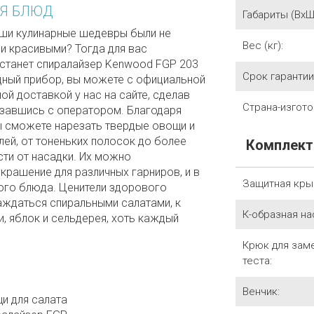
Я БЛЮД
Габариты (ВхШх
аши кулинарные шедевры были не
Вес (кг):
 и красивыми? Тогда для вас
станет спиралайзер Kenwood FGP 203
Срок гарантии 
дный прибор, вы можете с официальной
ой доставкой у нас на сайте, сделав
Страна-изгото
язавшись с оператором. Благодаря
ы сможете нарезать твердые овощи и
лей, от тоненьких полосок до более
Комплект
сти от насадки. Их можно
украшение для различных гарниров, и в
Защитная кры
ого блюда. Ценители здорового
аждаться спиральными салатами, к
К-образная на
и, яблок и сельдерея, хоть каждый
Крюк для зам
теста:
Венчик:
и для салата