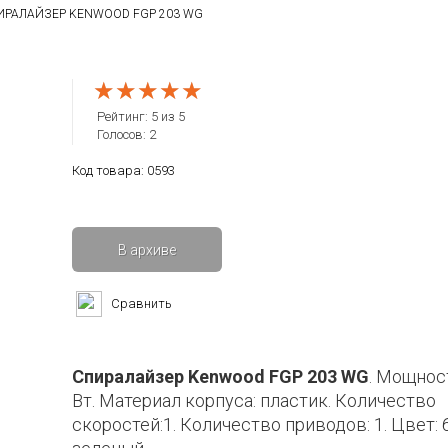
ИРАЛАЙЗЕР KENWOOD FGP 203 WG
★★★★★
★★★★★
★★★★★
Рейтинг:
5
из
5
Голосов:
2
Код товара:
0593
В архиве
Сравнить
Спиралайзер Kenwood FGP 203 WG
. Мощнос
Вт. Материал корпуса: пластик. Количество
скоростей:1. Количество приводов: 1. Цвет: