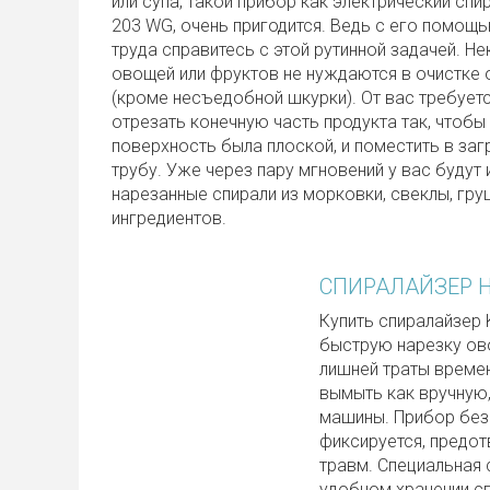
или супа, такой прибор как электрический сп
203 WG, очень пригодится. Ведь с его помощь
труда справитесь с этой рутинной задачей. Н
овощей или фруктов не нуждаются в очистке
(кроме несъедобной шкурки). От вас требует
отрезать конечную часть продукта так, чтобы
поверхность была плоской, и поместить в за
трубу. Уже через пару мгновений у вас будут
нарезанные спирали из морковки, свеклы, гру
ингредиентов.
СПИРАЛАЙЗЕР 
Купить спиралайзер
быструю нарезку ово
лишней траты време
вымыть как вручную
машины. Прибор без
фиксируется, предо
травм. Специальная 
удобном хранении с