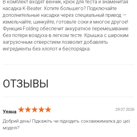
В комплект входят венчик, крюк для теста и знаменитая
насадка K-Beater. Хотите большего? Подключайте
дополнительные насадки через специальный привод —
измельчайте, шинкуйте, готовьте соки и многое другое!
Функция Folding обеспечит аккуратное перемешивание
без потери воздуха в легком тесте. Крышка с широким
загрузочным отверстием позволит добавлять
ингредиенты без хлопот и беспорядка.
ОТЗЫВЫ
★★★★★
★★★★★
★★★★★
29.07.2026
Уляна
Добрий день! Підкажіть чи підходить соковижималка до цієї
моделі?