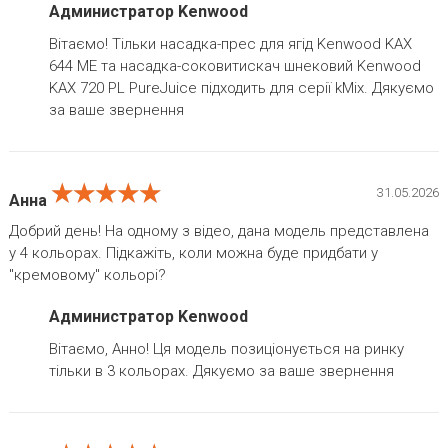
Администратор Kenwood
Вітаємо! Тільки насадка-прес для ягід Kenwood KAX
644 ME та насадка-соковитискач шнековий Kenwood
KAX 720 PL PureJuice підходить для серії kMix. Дякуємо
за ваше звернення
★★★★★
★★★★★
★★★★★
31.05.2026
Анна
Добрий день! На одному з відео, дана модель представлена
у 4 кольорах. Підкажіть, коли можна буде придбати у
"кремовому" кольорі?
Администратор Kenwood
Вітаємо, Анно! Ця модель позиціонується на ринку
тільки в 3 кольорах. Дякуємо за ваше звернення