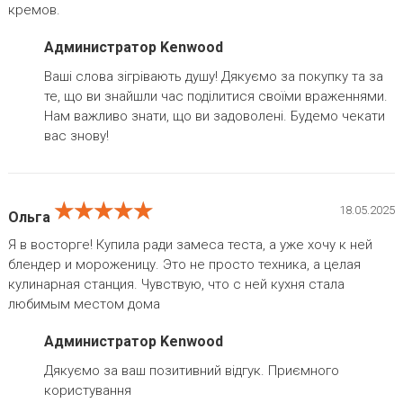
кремов.
Администратор Kenwood
Ваші слова зігрівають душу! Дякуємо за покупку та за
те, що ви знайшли час поділитися своїми враженнями.
Нам важливо знати, що ви задоволені. Будемо чекати
вас знову!
★★★★★
★★★★★
★★★★★
18.05.2025
Ольга
Я в восторге! Купила ради замеса теста, а уже хочу к ней
блендер и мороженицу. Это не просто техника, а целая
кулинарная станция. Чувствую, что с ней кухня стала
любимым местом дома
Администратор Kenwood
Дякуємо за ваш позитивний відгук. Приємного
користування