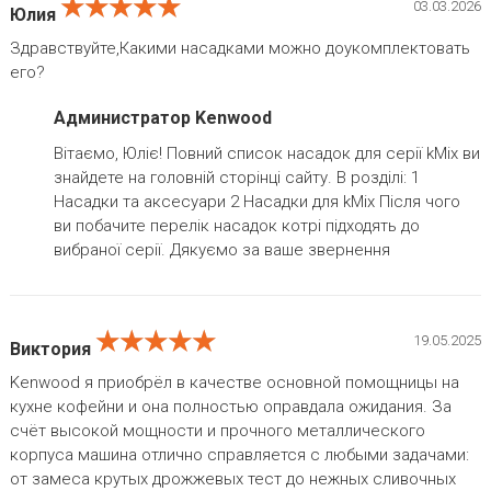
★★★★★
★★★★★
★★★★★
03.03.2026
Юлия
Здравствуйте,Какими насадками можно доукомплектовать
его?
Администратор Kenwood
Вітаємо, Юліє! Повний список насадок для серії kMix ви
знайдете на головній сторінці сайту. В розділі: 1
Насадки та аксесуари 2 Насадки для kMix Після чого
ви побачите перелік насадок котрі підходять до
вибраної серії. Дякуємо за ваше звернення
★★★★★
★★★★★
★★★★★
19.05.2025
Виктория
Kenwood я приобрёл в качестве основной помощницы на
кухне кофейни и она полностью оправдала ожидания. За
счёт высокой мощности и прочного металлического
корпуса машина отлично справляется с любыми задачами:
от замеса крутых дрожжевых тест до нежных сливочных