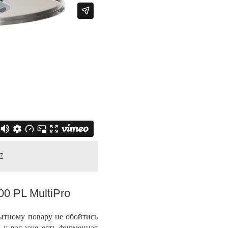
Е
0 PL MultiPro
ытному повару не обойтись
 у вас уже есть фирменная