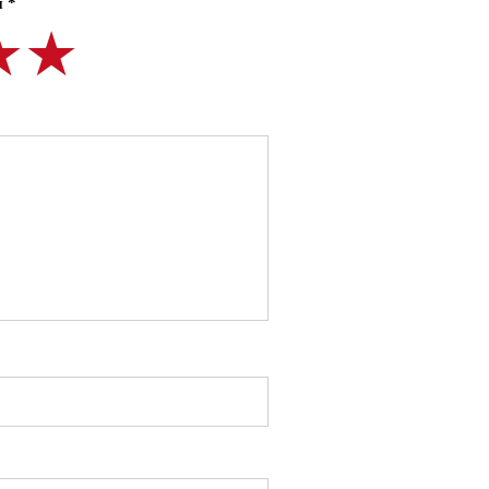
 *
★★
★★
★★