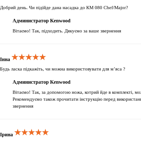
Добрий день. Чи підійде дана насадка до КМ 080 Chef/Major?
Администратор Kenwood
Вітаємо! Так, підходить. Дякуємо за ваше звернення
★★★★★
★★★★★
★★★★★
Інна
Будь ласка підкажіть, чи можна використовувати для мʼяса ?
Администратор Kenwood
Вітаємо! Так, за допомогою ножа, котрий йде в комплекті, м
Рекомендуємо також прочитати інструкцію перед використан
звернення
★★★★★
★★★★★
★★★★★
Ірина