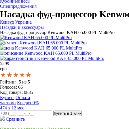
Кухонные весы
Спецпредложения
Насадка фуд-процессор Kenwo
Кенвуд Украина
Насадки и аксессуары
Насадка фуд-процессор Kenwood KAH 65.000 PL MultiPro
5299
грн.
★★★★★
★★★★★
★★★★★
Рейтинг:
5
из
5
Голосов:
66
Код товара:
0835
Купить
Оплата
частями
Кредит 0%
474 x 12 мес
Сравнить