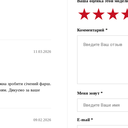
Ваша оценка этой модели
★★★
★★★
★★★
Комментарий *
11.03.2026
ожна зробити січений фарш.
ням. Дякуємо за ваше
Меня зовут *
E-mail *
09.02.2026