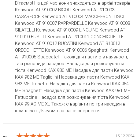
Вітаємо! На цей час вони знаходяться в архіві товарів
Kenwood AT 910002 BIGOLI Kenwood AT 910003
CASARECCE Kenwood AT 910004 MACCHERONI LISCI
Kenwood AT 910007 PAPPARDELLE Kenwood AT 910008
SILATELLI Kenwood AT 910009 LINGUINE Kenwood AT
910010 FUSILLI Kenwood AT 910011 CONCHIGLIETTE
Kenwood AT 910012 BUCATINI Kenwood AT 910013
ORECCHIETTE Kenwood AT 910006 Spaghetti Kenwood
AT 910005 Spaccatelli Також для пасти є в наявності,
такі різновиди насадок: Насадка для розкочування
тіста Kenwood KAX 980 ME Насадка для пасти Kenwood
KAX 982 ME Tagliolini Насадка для пасти Kenwood KAX
983 ME Trenette Насадка для пасти Kenwood KAX 984
ME Spaghetti Насадка для пасти Kenwood KAX 981 ME
Fettuccine Насадка для розкочування тіста Kenwood
KAX 99.AO ME XL Також є варіанти по три насадки в
комплекті. Дякуємо за ваше звернення
★★★★★
★★★★★
★★★★★
15.12.2024