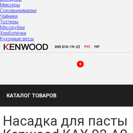
Миксеры
Соковыжималки
Чайники
Тостеры
Мясорубки
Хлебопечки
Кухонные весы
|
095
010-19-22
РУC
УКР
0
КАТАЛОГ ТОВАРОВ
Насадка для пасты