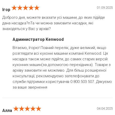
★★★★★
★★★★★
★★★★★
01.09.2025
Ігор
Доброго дня, можете вказати усі машини, до яких підійде
дана насадка?nТа чи можна замовити насадки, які
знаходяться у Вас у архіві?
Администратор Kenwood
Вітаємо, Ігорю! Повний перелік, дуже великий, якщо
розглядати всі кухонні машини компанії Kenwood. Ця
насадка також може підійти, до самих старих версій
кухонних машин(за допомогою перехідника). Товари з
архіву замовити не можливо. Для більш розширеної
консультації, рекомендуємо зателефонувати до
служби підтримки користувачів 0 800 503 507. Дякуємо
за ваше звернення
★★★★★
★★★★★
★★★★★
04.04.2025
Алла