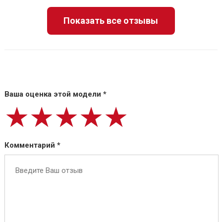
Показать все отзывы
Ваша оценка этой модели *
★★★★★
★★★★★
★★★★★
Комментарий *