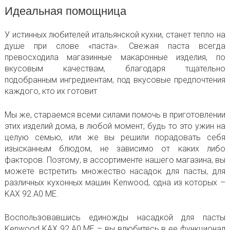
Идеальная помощница
У истинных любителей итальянской кухни, станет тепло на
душе при слове «паста». Свежая паста всегда
превосходила магазинные макаронные изделия, по
вкусовым качествам, благодаря тщательно
подобранным ингредиентам, под вкусовые предпочтения
каждого, кто их готовит
Мы же, стараемся всеми силами помочь в приготовлении
этих изделий дома, в любой момент, будь то это ужин на
целую семью, или же вы решили порадовать себя
изысканным блюдом, не зависимо от каких либо
факторов. Поэтому, в ассортименте нашего магазина, вы
можете встретить множество насадок для пасты, для
различных кухонных машин Kenwood, одна из которых –
KAX 92.A0 ME.
Воспользовавшись единожды насадкой для пасты
Kenwood KAX 92.A0 ME – вы влюбитесь в ее функционал