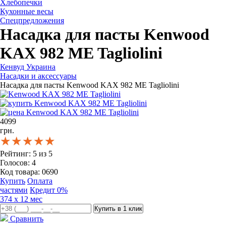
Хлебопечки
Кухонные весы
Спецпредложения
Насадка для пасты Kenwood
KAX 982 ME Tagliolini
Кенвуд Украина
Насадки и аксессуары
Насадка для пасты Kenwood KAX 982 ME Tagliolini
4099
грн.
★★★★★
★★★★★
★★★★★
Рейтинг:
5
из
5
Голосов:
4
Код товара:
0690
Купить
Оплата
частями
Кредит 0%
374 x 12 мес
Сравнить