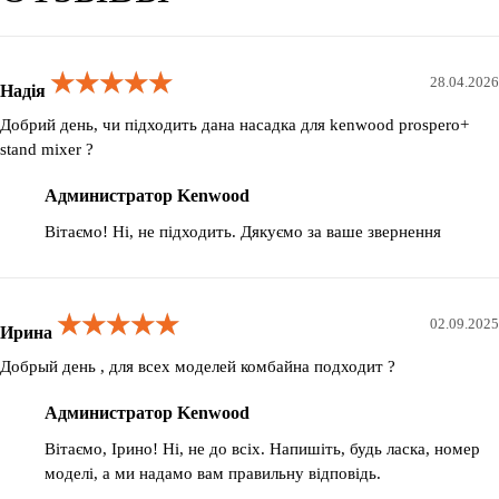
★★★★★
★★★★★
★★★★★
28.04.2026
Надія
Добрий день, чи підходить дана насадка для kenwood prospero+
stand mixer ?
Администратор Kenwood
Вітаємо! Ні, не підходить. Дякуємо за ваше звернення
★★★★★
★★★★★
★★★★★
02.09.2025
Ирина
Добрый день , для всех моделей комбайна подходит ?
Администратор Kenwood
Вітаємо, Ірино! Ні, не до всіх. Напишіть, будь ласка, номер
моделі, а ми надамо вам правильну відповідь.