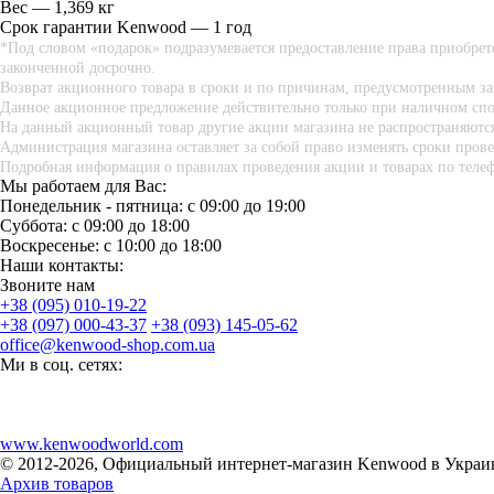
Вес — 1,369 кг
Срок гарантии Kenwood — 1 год
*Под словом «подарок» подразумевается предоставление права приобрете
законченной досрочно.
Возврат акционного товара в сроки и по причинам, предусмотренным зак
Данное акционное предложение действительно только при наличном спо
На данный акционный товар другие акции магазина не распространяютс
Администрация магазина оставляет за собой право изменять сроки пров
Подробная информация о правилах проведения акции и товарах по телефо
Мы работаем для Вас:
Понедельник - пятница: с 09:00 до 19:00
Суббота: с 09:00 до 18:00
Воскресенье: с 10:00 до 18:00
Наши контакты:
Звоните нам
+38 (095) 010-19-22
+38 (097) 000-43-37
+38 (093) 145-05-62
office@kenwood-shop.com.ua
Ми в соц. сетях:
www.kenwoodworld.com
© 2012-2026, Официальный интернет-магазин Kenwood в Украи
Архив товаров