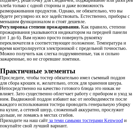
подъём»), решеточку для сэндвичей, поджаривание или разогрев
хлеба только с одной стороны и даже возможность
размораживания продуктов. Однако, не обязательно, что вы
будете регулярно их все задействовать. Естественно, приборы с
меньшим функционалом и стоят дешевле.
Регулировка степени прожаривания.
Как правило, степени
прожаривания указываются индикатором на передней панели
(от 1 до 6). Вам нужно просто повернуть рукоятку
переключателя в соответствующее положение. Температура и
время контролируется электроникой с предельной точностью.
Можно получить как слегка подрумяненные, так и сильно
зажаренные, но не сгоревшие ломтики.
Практичные элементы
Проследите, чтобы тостер обязательно имел съемный поддон
для сбора крошек и, желательно, отсек для хранения шнура.
Непосредственно на качество готового блюда это никак не
влияет. Зато существенно облегчает работу с прибором и уход за
ним. Выдвижной поддон избавит вас от необходимости после
каждого использования тостера проводить генеральную уборку
на кухне, а сетевой шнур, сложенный аккуратно, прослужит
дольше, не ломаясь в местах сгибов.
Приходите на наш сайт
за теми самыми тостерами Kenwood
и
покупайте свой лучший вариант.