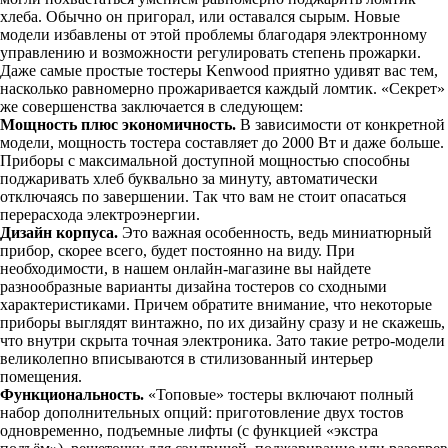
хлеба. Обычно он пригорал, или оставался сырым. Новые
модели избавлены от этой проблемы благодаря электронному
управлению и возможности регулировать степень прожарки.
Даже самые простые тостеры Kenwood приятно удивят вас тем,
насколько равномерно прожаривается каждый ломтик. «Секрет»
же совершенства заключается в следующем:
Мощность плюс экономичность.
В зависимости от конкретной
модели, мощность тостера составляет до 2000 Вт и даже больше.
Приборы с максимальной доступной мощностью способны
поджаривать хлеб буквально за минуту, автоматически
отключаясь по завершении. Так что вам не стоит опасаться
перерасхода электроэнергии.
Дизайн корпуса.
Это важная особенность, ведь миниатюрный
прибор, скорее всего, будет постоянно на виду. При
необходимости, в нашем онлайн-магазине вы найдете
разнообразные варианты дизайна тостеров со сходными
характеристиками. Причем обратите внимание, что некоторые
приборы выглядят винтажно, по их дизайну сразу и не скажешь,
что внутри скрыта точная электроника. Зато такие ретро-модели
великолепно вписываются в стилизованный интерьер
помещения.
Функциональность.
«Топовые» тостеры включают полный
набор дополнительных опций: приготовление двух тостов
одновременно, подъемные лифты (с функцией «экстра