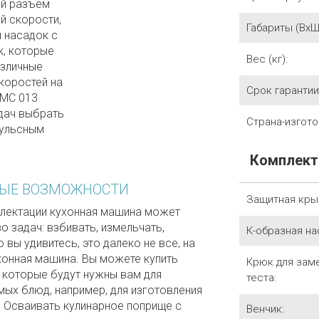
ой разъем
й скорости,
Габариты (ВхШх
я насадок с
к, которые
Вес (кг):
азличные
коростей на
Срок гарантии 
KMC 013
адач выбрать
Страна-изгото
пульсным
Комплект
ЫЕ ВОЗМОЖНОСТИ
Защитная кры
лектации кухонная машина может
 задач: взбивать, измельчать,
К-образная на
о вы удивитесь, это далеко не все, на
хонная машина. Вы можете купить
Крюк для зам
, которые будут нужны вам для
теста:
ых блюд, например, для изготовления
. Осваивать кулинарное поприще с
Венчик: