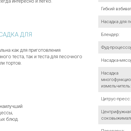
егда интересно и легко.
Гибкий взбива
Насадка для 
АСАДКА ДЛЯ
Блендер:
Фуд-процессо
льна как для приготовления
ого теста, так и теста для песочного
Насадка-мясо
ли тортов.
Насадка
многофункцио
измельчитель:
Цитрус-пресс:
 наилучший
Центрифужна
цессы,
соковыжималк
ых блюд.