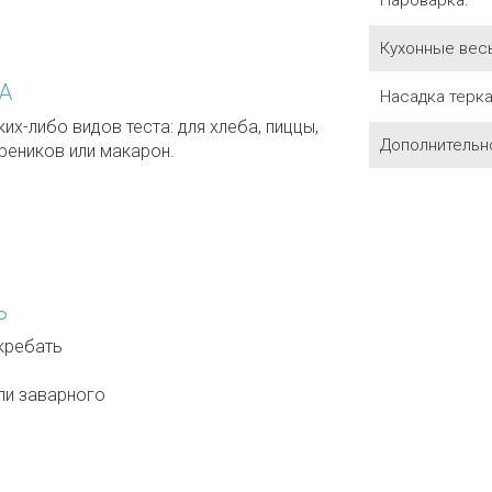
Пароварка:
Кухонные вес
А
Насадка терка
их-либо видов теста: для хлеба, пиццы,
Дополнительн
ареников или макарон.
Ь
кребать
ли заварного