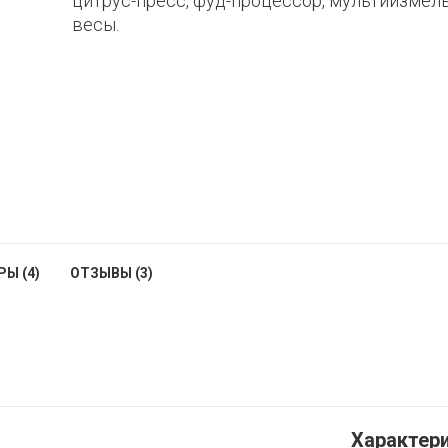
цитрус-пресс, фуд-процессор, мультиизмель
весы.
Ы (4)
ОТЗЫВЫ (3)
Характер