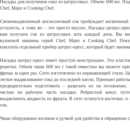
Насадка для получения сока из цитрусовых. Объем: 600 мл. П
Chef, Major и Cooking Chef.
Свежевыдавленный апельсиновый сок пробуждает жизненный т
усталость, к тому же – это просто вкусно. Насадка цитрус-п
вам получать сок из цитрусовых хоть каждый день. Вы мо
кухонной машины серий Chef, Major и Cooking Chef. Поку
покупать отдельный прибор цитрус-пресс, который будет занима
Насадка цитрус-пресс имеет простую конструкцию. Это пласти
решетка. Объем чаши 600 мл с такой емкостью вы можете при
фреша за один раз. Сито изготовлено из нержавеющей стали. Це
легкое выдавливание сока до последней капли. Принцип работ
предварительно подготовить – разрезать их на половинки, 
частью на рабочую часть насадки. Ребристый конус путе
выдавливать жидкость из фрукта. В сите останутся косточки, и
сок.
Чаша оборудована носиком и ручкой для удобства в обращении с