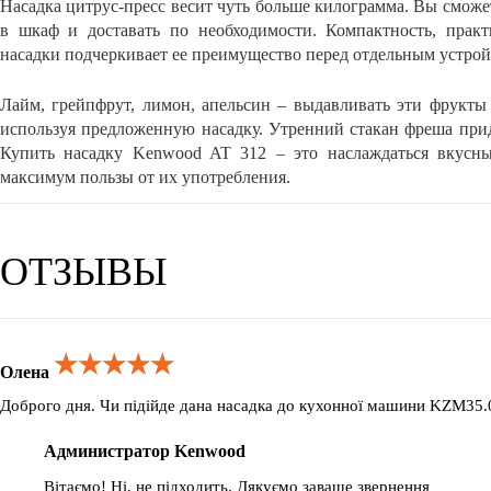
Насадка цитрус-пресс весит чуть больше килограмма. Вы сможет
в шкаф и доставать по необходимости. Компактность, практ
насадки подчеркивает ее преимущество перед отдельным устрой
Лайм, грейпфрут, лимон, апельсин – выдавливать эти фрукты 
используя предложенную насадку. Утренний стакан фреша прид
Купить насадку Kenwood AT 312 – это наслаждаться вкусн
максимум пользы от их употребления.
ОТЗЫВЫ
★★★★★
★★★★★
★★★★★
Олена
Доброго дня. Чи підійде дана насадка до кухонної машини KZM35
Администратор Kenwood
Вітаємо! Ні, не підходить. Дякуємо заваше звернення