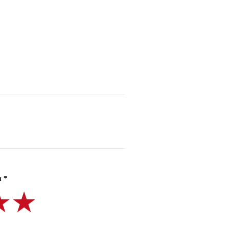
 *
★★
★★
★★