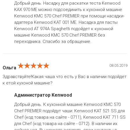
Добрый день. Насадку для раскатки теста Kenwood
KAX 970 ME можно подсоединить к кухонной машине
Kenwood KMC 570 Chef PREMIER при помощи насадки-
адаптера Kenwood KAT 001 ME. Насадка для пасты
Kenwood AT 974A Spaghetti подойдет к кухонной
машине Kenwood KMC 570 Chef PREMIER без
переходника. Спасибо за обращение.
★★★★★
★★★★★
★★★★★
08.05.2019
Ольга
Здравствуйте!Какая чаша что есть у Вас в наличии подойдет
к етой кухоной машине?
Администратор Kenwood
Добрый день. К кухонной машине Kenwood KMC 570
Chef PREMIER подойдут чаши: Kenwood KAT 521 SS для
Chef (код товара на сайте - 0711), Kenwood KAT 711 SS
для Chef (код товара на сайте - 0712). В наличии их