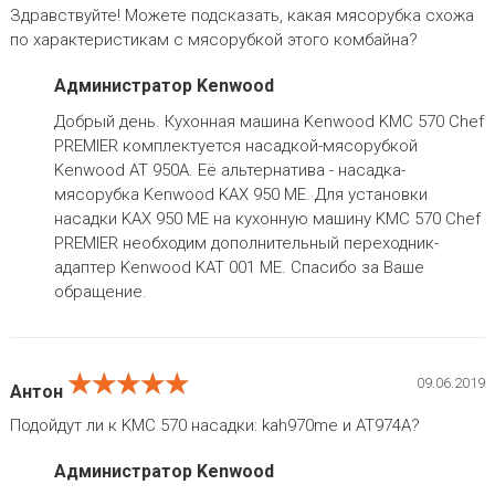
Здравствуйте! Можете подсказать, какая мясорубка схожа
по характеристикам с мясорубкой этого комбайна?
Администратор Kenwood
Добрый день. Кухонная машина Kenwood KMC 570 Chef
PREMIER комплектуется насадкой-мясорубкой
Kenwood AT 950A. Её альтернатива - насадка-
мясорубка Kenwood KAX 950 ME. Для установки
насадки KAX 950 ME на кухонную машину KMC 570 Chef
PREMIER необходим дополнительный переходник-
адаптер Kenwood KAT 001 ME. Спасибо за Ваше
обращение.
★★★★★
★★★★★
★★★★★
09.06.2019
Антон
Подойдут ли к KMC 570 насадки: kah970me и AT974A?
Администратор Kenwood