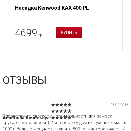
Насадка Kenwood KAX 400 PL
4699
грн
ОТЗЫВЫ
★★★★★
25.02.2016
★★★★★
Здравствуйте, хватает ли этой мощности для замеса
Anastasia Kunitskaya
★★★★★
крутого теста весом 1,2 кг, просто у других кухонных машин
1000 и больше мощность, так что 500 тут настораживает. И