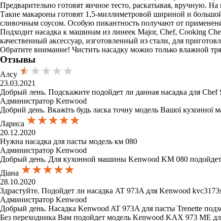
Предварительно готовят яичное тесто, раскатывая, вручную. На
Такие макароны готовят 1,5-миллиметровой шириной и большой д
сливочным соусом. Особую пикантность получают от применени
Подходит насадка к машинам из линеек Major, Chef, Cooking Che
качественный аксессуар, изготовленный из стали, для приготов
Обратите внимание! Чистить насадку можно только влажной тряп
Отзывы
★★★★★
★★★★★
★★★★★
Алсу
23.03.2021
Добрый лень. Подскажите подойдет ли данная насадка для Chef 
Администратор Kenwood
Добрий день. Вкажіть будь ласка точну модель Вашої кухонної
★★★★★
★★★★★
★★★★★
Лариса
20.12.2020
Нужна насадка для пасты модель км 080
Администратор Kenwood
Добрый день. Для кухонной машины Kenwood KM 080 подойдет н
★★★★★
★★★★★
★★★★★
Діана
28.10.2020
Здрастуйте. Подойдет ли насадка AT 973A для Kenwood kvc3173
Администратор Kenwood
Добрый день. Насадка Kenwood AT 973A для пасты Trenette по
Без переходника Вам подойдет модель Kenwood KAX 973 ME для 