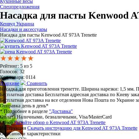
Кухонные весы
Спецпредложения
Насадка для пасты Kenwood AT
Кенвуд Украина
Насадки и аксессуары
Насадка для пасты Kenwood AT 973A Trenette
★★★★★
★★★★★
★★★★★
Рейтинг:
5
из
5
Голосов:
32
Код товара:
0114
В архиве
Сравнить
Насадка для приготовления тренетте. Ширина нарезки: 1,5 мм. П
Бесплатная доставка
Бесплатная адресная доставка по Киеву зака
Бесплатная доставка на все отделения Нова Пошта по Украине за
Отправка день в день*
* Подробнее в разделе
"Доставка"
Оплата
Наличными, безналичными, Visa/MasterCard
Обзор
Читайте обзор о Kenwood AT 973A Trenette
Инструкция
Скачать инструкцию для Kenwood AT 973A Trenette
Описание и характеристики