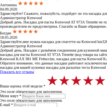
★★★★★
★★★★★
★★★★★
Антонина
04.09.2020
Здравствуйте! Скажите, пожалуйста, подойдет ли эта насадка 
Администратор Kenwood
Добрый день. Насадка для пасты Kenwood AT 973A Trenette не 
производителем не предусмотрена. Спасибо за Ваше обращение.
★★★★★
★★★★★
★★★★★
Богдан
18.05.2020
Здравствуйте,мне нужна насадка для спагетти на Kenwood km32
Администратор Kenwood
Добрый день. Насадки с разъёмом соединения для кухонной маш
насадка для пасты Kenwood AT 973A Trenette (код товара на сай
Kenwood KAX 981 ME Fettuccine, насадка для пасты Kenwood KA
Обратите внимание, что данные насадки работают исключительн
насадка для вашей кухонки насадка для раскатки теста Kenwo
Показать все отзывы
★★★★★
★★★★★
★★★★★
Ваша оценка этой модели *
Это поле обязательно для заполнения.
Меня зовут *
Это поле обязательно для заполнения.
E-mail *