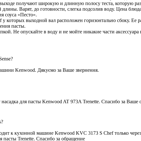
 выходе получают широкую и длинную полосу теста, которую раз
лины. Варят, до готовности, слегка подсолив воду. Цена блюда 
я соуса «Песто».
f у которых выходной вал расположен горизонтально сбоку. Ее р
ления пасты.
кой. Не опускайте в воду и не мойте никакие части аксессуара
Sense?
 машини Kenwood. Дякуємо за Ваше звернення.
асадка для пасты Kenwood AT 973A Trenette. Спасибо за Ваше 
s?
дходит к кухонной машине Kenwood KVC 3173 S Chef только чер
пасты Trenette. Спасибо за обращение