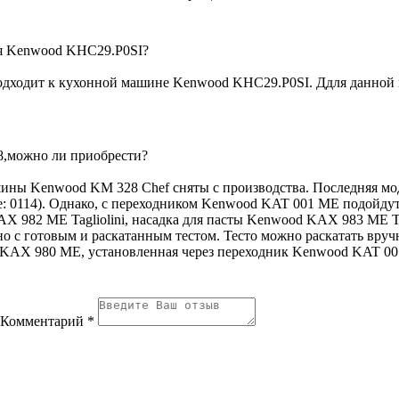
для Kenwood KHC29.P0SI?
подходит к кухонной машине Kenwood KHC29.P0SI. Ддля данной 
8,можно ли приобрести?
ины Kenwood KM 328 Chef сняты с производства. Последняя мод
те: 0114). Однако, с переходником Kenwood KAT 001 ME подойдут
X 982 ME Tagliolini, насадка для пасты Kenwood KAX 983 ME Tr
о с готовым и раскатанным тестом. Тесто можно раскатать вруч
od KAX 980 ME, установленная через переходник Kenwood KAT 0
Комментарий *