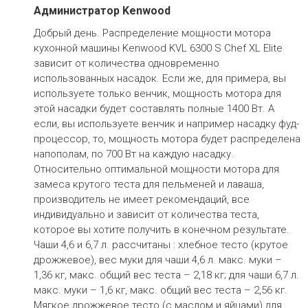
Администратор Kenwood
Добрый день. Распределение мощности мотора
кухонной машины Kenwood KVL 6300 S Chef XL Elite
зависит от количества одновременно
использованных насадок. Если же, для примера, вы
используете только венчик, мощность мотора для
этой насадки будет составлять полные 1400 Вт. А
если, вы используете венчик и например насадку фуд-
процессор, то, мощность мотора будет распределена
напополам, по 700 Вт на каждую насадку.
Относительно оптимальной мощности мотора для
замеса крутого теста для пельменей и лаваша,
производитель не имеет рекомендаций, все
индивидуально и зависит от количества теста,
которое вы хотите получить в конечном результате.
Чаши 4,6 и 6,7 л. рассчитаны : хлебное тесто (крутое
дрожжевое), вес муки для чаши 4,6 л. макс. муки –
1,36 кг, макс. общий вес теста – 2,18 кг; для чаши 6,7 л.
макс. муки – 1,6 кг, макс. общий вес теста – 2,56 кг.
Мягкое дрожжевое тесто (с маслом и яйцами) для