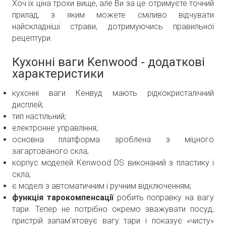
Хоч їх ціна трохи вище, але Ви за це отримуєте точний
прилад, з яким можете сміливо відчувати
найскладніші страви, дотримуючись правильної
рецептури.
Кухонні ваги Kenwood - додаткові
характеристики
кухонні ваги Кенвуд мають рідкокристалічний
дисплей;
тип настільний;
електронне управління;
основна платформа зроблена з міцного
загартованого скла;
корпус моделей Kenwood DS виконаний з пластику і
скла;
є моделі з автоматичним і ручним відключенням;
функція тарокомпенсації
робить поправку на вагу
тари. Тепер не потрібно окремо зважувати посуд,
пристрій запам'ятовує вагу тари і показує «чисту»