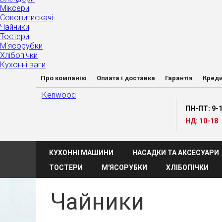
Міксери
Соковитискачі
Чайники
Тостери
М'ясорубки
Хлібопічки
Кухонні ваги
Про компанію
Оплата і доставка
Гарантія
Кред
ПН-ПТ: 9-
НД: 10-18
КУХОННІ МАШИНИ
НАСАДКИ ТА АКСЕСУАРИ
ТОСТЕРИ
М'ЯСОРУБКИ
ХЛІБОПІЧКИ
Чайники