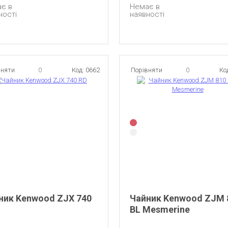
є в
Немає в
ності
наявності
вняти
0
Код: 0662
Порівняти
0
Ко
ник Kenwood ZJX 740
Чайник Kenwood ZJM 
BL Mesmerine