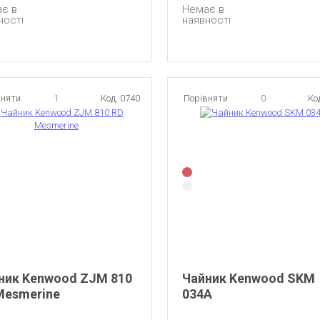
є в
Немає в
ності
наявності
вняти
1
Код: 0740
Порівняти
0
Ко
ник Kenwood ZJM 810
Чайник Kenwood SKM
Mesmerine
034A