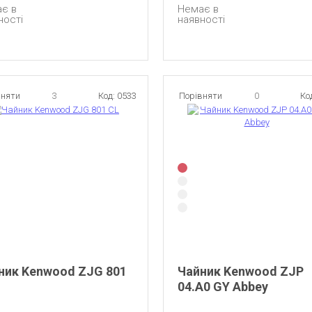
є в
Немає в
ності
наявності
вняти
3
Код: 0533
Порівняти
0
Ко
ник Kenwood ZJG 801
Чайник Kenwood ZJP
04.A0 GY Abbey