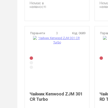
Немає в
Нема
наявності
наяв
Порівняти
3
Код: 0689
Порі
Чайник Kenwood ZJM 301
Чай
CR Turbo
RD 