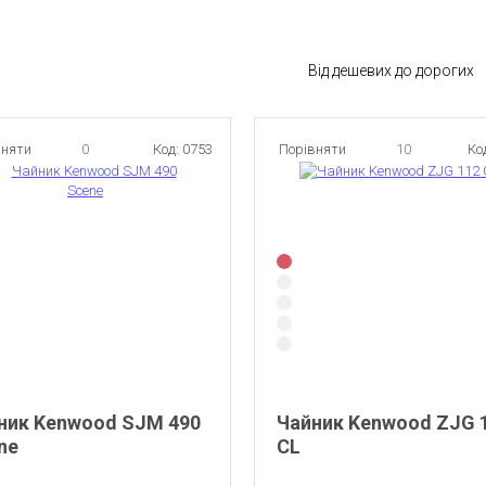
Від дешевих до дорогих
вняти
0
Код: 0753
Порівняти
10
Ко
ник Kenwood SJM 490
Чайник Kenwood ZJG 
ne
CL