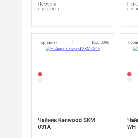
Немає в
Нема
наявності
наяв
Порівняти
1
Код: 0096
Порі
Чайник Kenwood SKM
Чай
031A
WH