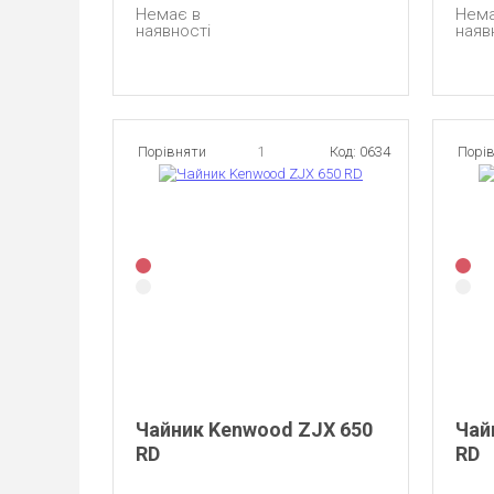
Немає в
Нема
наявності
наяв
Порівняти
1
Код: 0634
Порі
Чайник Kenwood ZJX 650
Чай
RD
RD