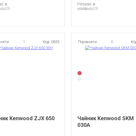
є в
Немає в
ності
наявності
вняти
1
Код: 0633
Порівняти
0
Ко
ник Kenwood ZJX 650
Чайник Kenwood SKM
030A