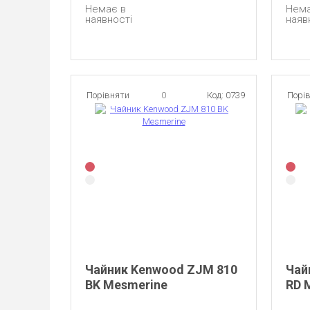
Немає в
Нема
наявності
наяв
Порівняти
0
Код: 0739
Порі
Чайник Kenwood ZJM 810
Чай
BK Mesmerine
RD 