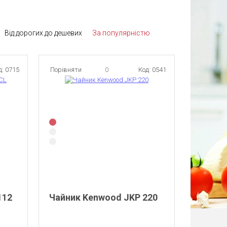
Від дорогих до дешевих
За популярністю
д: 0715
Порівняти
0
Код: 0541
112
Чайник Kenwood JKP 220