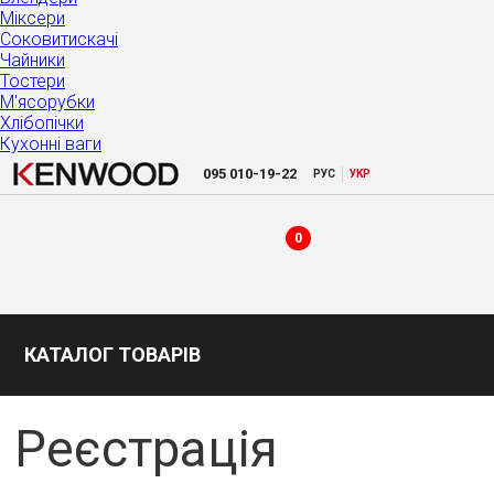
Міксери
Соковитискачі
Чайники
Тостери
М'ясорубки
Хлібопічки
Кухонні ваги
|
095
010-19-22
РУC
УКР
0
КАТАЛОГ ТОВАРІВ
Реєстрація