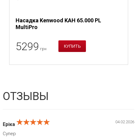
Насадка Kenwood KAH 65.000 PL
MultiPro
5299
грн
ОТЗЫВЫ
★★★★★
★★★★★
★★★★★
04.02.2026
Еріка
Супер