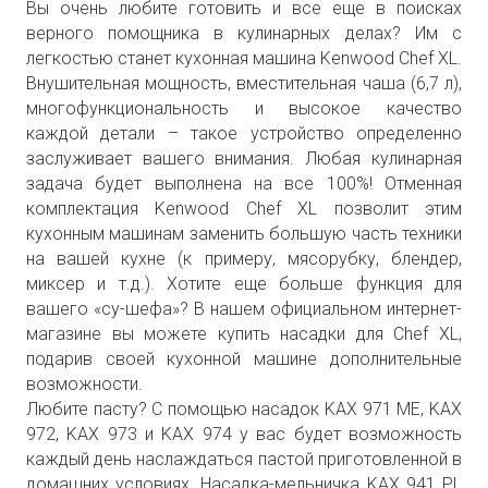
Вы очень любите готовить и все еще в поисках
верного помощника в кулинарных делах? Им с
легкостью станет кухонная машина Kenwood Chef XL.
Внушительная мощность, вместительная чаша (6,7 л),
многофункциональность и высокое качество
каждой детали – такое устройство определенно
заслуживает вашего внимания. Любая кулинарная
задача будет выполнена на все 100%! Отменная
комплектация Kenwood Chef XL позволит этим
кухонным машинам заменить большую часть техники
на вашей кухне (к примеру, мясорубку, блендер,
миксер и т.д.). Хотите еще больше функция для
вашего «су-шефа»? В нашем официальном интернет-
магазине вы можете купить насадки для Chef XL,
подарив своей кухонной машине дополнительные
возможности.
Любите пасту? С помощью насадок KAX 971 ME, KAX
972, KAX 973 и KAX 974 у вас будет возможность
каждый день наслаждаться пастой приготовленной в
домашних условиях. Насадка-мельничка KAX 941 PL