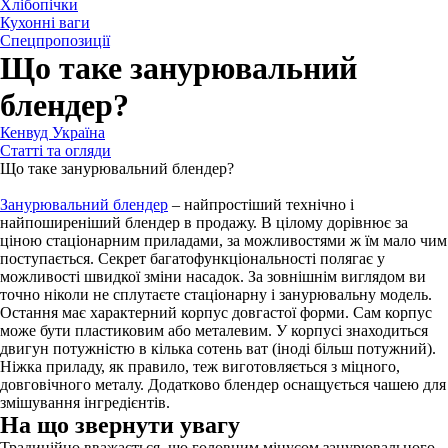
Хлібопічки
Кухонні ваги
Спецпропозиції
Що таке занурювальний
блендер?
Кенвуд Україна
Статті та огляди
Що таке занурювальний блендер?
Занурювальний блендер
– найпростіший технічно і
найпоширеніший блендер в продажу. В цілому дорівнює за
ціною стаціонарним приладами, за можливостями ж їм мало чим
поступається. Секрет багатофункціональності полягає у
можливості швидкої зміни насадок. За зовнішнім виглядом ви
точно ніколи не сплутаєте стаціонарну і занурювальну модель.
Остання має характерний корпус довгастої форми. Сам корпус
може бути пластиковим або металевим. У корпусі знаходиться
двигун потужністю в кілька сотень ват (іноді більш потужний).
Ніжка приладу, як правило, теж виготовляється з міцного,
довговічного металу. Додатково блендер оснащується чашею для
змішування інгредієнтів.
На що звернути увагу
Традиційно вважається, що головним мінусом занурювального