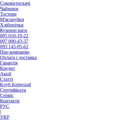
Соковитискачі
Чайники
Тостери
М'ясорубки
Хлібопічки
Кухонні ваги
095
010-19-22
097
000-43-37
093
145-05-62
Про компанію
Оплата і доставка
Гарантія
Кредит
Акції
Статті
Клуб Kenwood
Сертифікати
Сервіс
Контакти
РУC
|
УКР