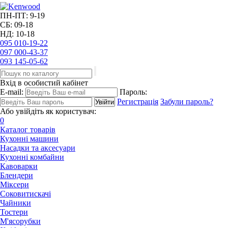
ПН-ПТ: 9-19
СБ: 09-18
НД: 10-18
095
010-19-22
097
000-43-37
093
145-05-62
Вхід в особистий кабінет
E-mail:
Пароль:
Регистрація
Забули пароль?
Або увійдіть як користувач:
0
Каталог товарів
Кухонні машини
Насадки та аксесуари
Кухонні комбайни
Кавоварки
Блендери
Міксери
Соковитискачі
Чайники
Тостери
М'ясорубки