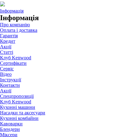
Інформація
Інформація
Про компанію
Оплата і доставка
Гарантія
Кредит
Акції
Статті
Клуб Kenwood
Сертифікати
Сервіс
Відео
Інструкції
Контакти
Акції
Спецпропозиції
Клуб Kenwood
Кухонні машини
Насадки та аксесуари
Кухонні комбайни
Кавоварки
Блендери
Міксери