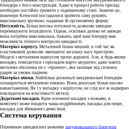
блендера є його конструкція. Адже в процесі роботи прилад
необхідно постійно тримати у підвішеному стані. Знаючи це,
інженери Kenwood постаралися зробити саму рукоять
максимально зручною, надавши їй ергономічну форму.
Потужність.
Більш висока потужність дозволяє швидше
перемішувати інгредієнти. Однак, оскільки далеко не завжди
вона потрібна максимальна, бажано, щоб ваш блендер мав
можливість точного контролю швидкості.
Матеріал корпусу.
Металевий більш міцний, в той час як
пластиковий дозволяє зменшити загальну вагу пристрою.
Моделі з металевим корпусом трохи дорожчі. Але, в будь-якому
випадку, поводитися з приладом варто акуратно, адже навіть
металева оболонка не є «бронею», яка захищає від сильних
ударів за умови падіння.
Матеріал ніжки.
Найбільш досконалі занурювальні блендери
оснащуються металевою ніжкою. Вона допускає більш високе
навантаження. Як і у випадку з корпусом, не слід все ж надмірно
покладатися на властивості металу.
Додаткові насадки.
Крім основної насадки з ножами, в
комплект може входити чаша-подрібнювач, насадка для пюре,
насадка для збивання і деякі інші.
Система керування
Перемикач швидкісних режимів
занурювального блендера