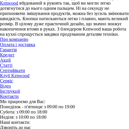
Kenwood
вбудований в рукоять так, щоб ви могли легко
дотягнутися до нього одним пальцем. Ні на секунду не
припиняючи змішування продуктів, можна без зусиль змінювати
швидкість. Кнопки натискаються легко і плавно, мають великий
розмір. В цілому дуже практичний дизайн, що значно знижує
накопичення втоми в руках. З блендером Kenwood ваша робота
на кухні спрощується завдяки продуманим деталям техніки.
Про компанію
Оплата і доставка
Гарантія
Кредит
Акції
Статті
Сертифікати
Клуб Kenwood
Сервіс
Відео
Інструкції
Контакти
Ми працюємо для Вас:
Понеділок - п'ятниця: з 09:00 по 19:00
Субота: з 09:00 по 18:00
Неділя: з 10:00 по 18:00
Наші контакти:
Дзвонiть до нас