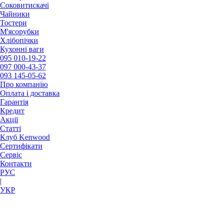
Соковитискачі
Чайники
Тостери
М'ясорубки
Хлібопічки
Кухонні ваги
095
010-19-22
097
000-43-37
093
145-05-62
Про компанію
Оплата і доставка
Гарантія
Кредит
Акції
Статті
Клуб Kenwood
Сертифікати
Сервіс
Контакти
РУC
|
УКР