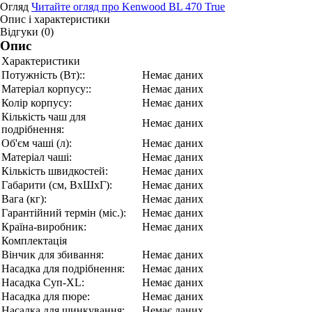
Огляд
Читайте огляд про Kenwood BL 470 True
Опис і характеристики
Відгуки (0)
Опис
Характеристики
Потужність (Вт)::
Немає даних
Матеріал корпусу::
Немає даних
Колір корпусу:
Немає даних
Кількість чаш для
Немає даних
подрібнення:
Об'єм чаші (л):
Немає даних
Матеріал чаші:
Немає даних
Кількість швидкостей:
Немає даних
Габарити (см, ВхШхГ):
Немає даних
Вага (кг):
Немає даних
Гарантійний термін (міс.):
Немає даних
Країна-виробник:
Немає даних
Комплектація
Вінчик для збивання:
Немає даних
Насадка для подрібнення:
Немає даних
Насадка Суп-XL:
Немає даних
Насадка для пюре:
Немає даних
Насадка для шинкування:
Немає даних