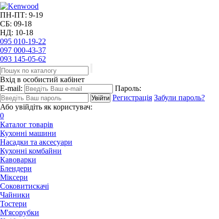
ПН-ПТ: 9-19
СБ: 09-18
НД: 10-18
095
010-19-22
097
000-43-37
093
145-05-62
Вхід в особистий кабінет
E-mail:
Пароль:
Регистрація
Забули пароль?
Або увійдіть як користувач:
0
Каталог товарів
Кухонні машини
Насадки та аксесуари
Кухонні комбайни
Кавоварки
Блендери
Міксери
Соковитискачі
Чайники
Тостери
М'ясорубки