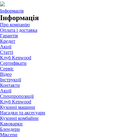
Інформація
Інформація
Про компанію
Оплата і доставка
Гарантія
Кредит
Акції
Статті
Клуб Kenwood
Сертифікати
Сервіс
Відео
Інструкції
Контакти
Акції
Спецпропозиції
Клуб Kenwood
Кухонні машини
Насадки та аксесуари
Кухонні комбайни
Кавоварки
Блендери
Міксери