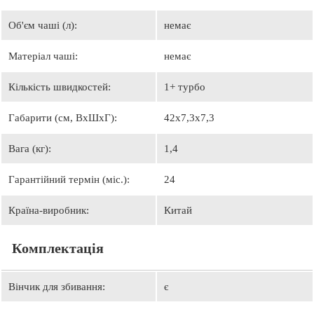
Об'єм чаші (л):
немає
Матеріал чаші:
немає
Кількість швидкостей:
1+ турбо
Габарити (см, ВхШхГ):
42х7,3х7,3
Вага (кг):
1,4
Гарантійний термін (міс.):
24
Країна-виробник:
Китай
Комплектація
Вінчик для збивання:
є