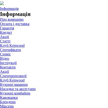
Інформація
Інформація
Про компанію
Оплата і доставка
Гарантія
Кредит
Акції
Статті
Клуб Kenwood
Сертифікати
Сервіс
Відео
Інструкції
Контакти
Акції
Спецпропозиції
Клуб Kenwood
Кухонні машини
Насадки та аксесуари
Кухонні комбайни
Кавоварки
Блендери
Міксери