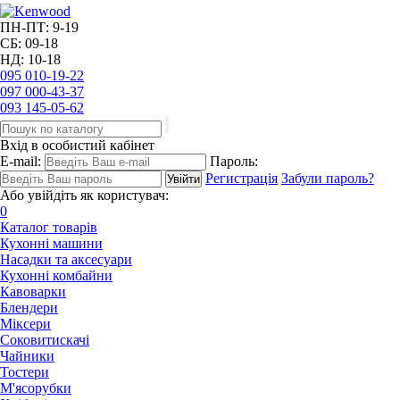
ПН-ПТ: 9-19
СБ: 09-18
НД: 10-18
095
010-19-22
097
000-43-37
093
145-05-62
Вхід в особистий кабінет
E-mail:
Пароль:
Регистрація
Забули пароль?
Або увійдіть як користувач:
0
Каталог товарів
Кухонні машини
Насадки та аксесуари
Кухонні комбайни
Кавоварки
Блендери
Міксери
Соковитискачі
Чайники
Тостери
М'ясорубки