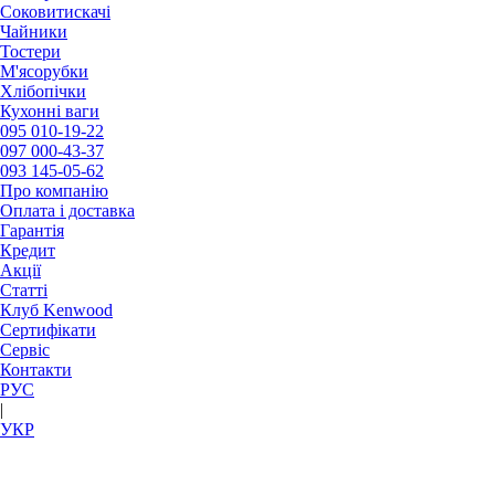
Соковитискачі
Чайники
Тостери
М'ясорубки
Хлібопічки
Кухонні ваги
095
010-19-22
097
000-43-37
093
145-05-62
Про компанію
Оплата і доставка
Гарантія
Кредит
Акції
Статті
Клуб Kenwood
Сертифікати
Сервіс
Контакти
РУC
|
УКР