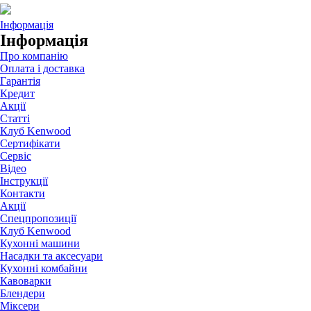
Інформація
Інформація
Про компанію
Оплата і доставка
Гарантія
Кредит
Акції
Статті
Клуб Kenwood
Сертифікати
Сервіс
Відео
Інструкції
Контакти
Акції
Спецпропозиції
Клуб Kenwood
Кухонні машини
Насадки та аксесуари
Кухонні комбайни
Кавоварки
Блендери
Міксери