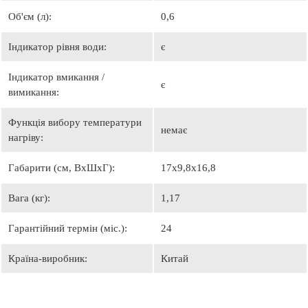
Об'єм (л):
0,6
Індикатор рівня води:
є
Індикатор вмикання /
є
вимикання:
Функція вибору температури
немає
нагріву:
Габарити (см, ВхШхГ):
17х9,8х16,8
Вага (кг):
1,17
Гарантійний термін (міс.):
24
Країна-виробник:
Китай