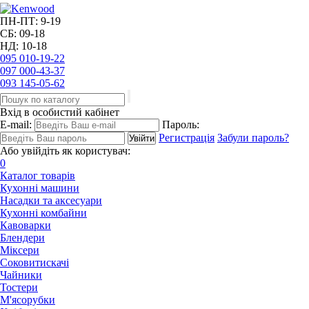
ПН-ПТ: 9-19
СБ: 09-18
НД: 10-18
095
010-19-22
097
000-43-37
093
145-05-62
Вхід в особистий кабінет
E-mail:
Пароль:
Регистрація
Забули пароль?
Або увійдіть як користувач:
0
Каталог товарів
Кухонні машини
Насадки та аксесуари
Кухонні комбайни
Кавоварки
Блендери
Міксери
Соковитискачі
Чайники
Тостери
М'ясорубки