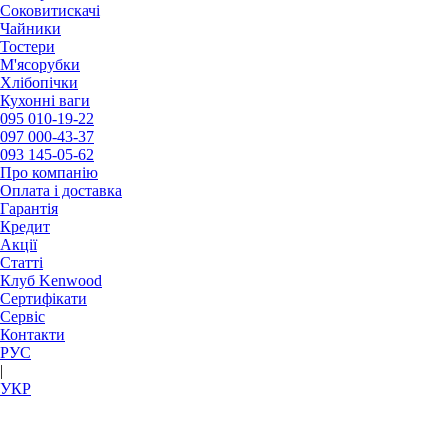
Соковитискачі
Чайники
Тостери
М'ясорубки
Хлібопічки
Кухонні ваги
095
010-19-22
097
000-43-37
093
145-05-62
Про компанію
Оплата і доставка
Гарантія
Кредит
Акції
Статті
Клуб Kenwood
Сертифікати
Сервіс
Контакти
РУC
|
УКР