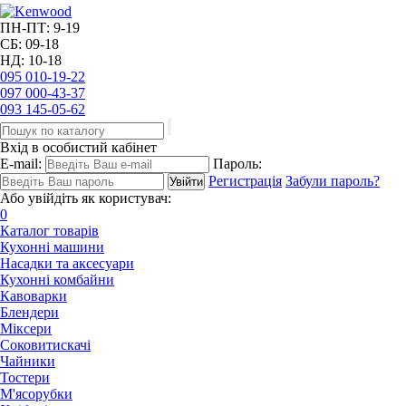
ПН-ПТ: 9-19
СБ: 09-18
НД: 10-18
095
010-19-22
097
000-43-37
093
145-05-62
Вхід в особистий кабінет
E-mail:
Пароль:
Регистрація
Забули пароль?
Або увійдіть як користувач:
0
Каталог товарів
Кухонні машини
Насадки та аксесуари
Кухонні комбайни
Кавоварки
Блендери
Міксери
Соковитискачі
Чайники
Тостери
М'ясорубки