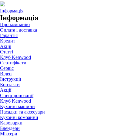
Інформація
Інформація
Про компанію
Оплата і доставка
Гарантія
Кредит
Акції
Статті
Клуб Kenwood
Сертифікати
Сервіс
Відео
Інструкції
Контакти
Акції
Спецпропозиції
Клуб Kenwood
Кухонні машини
Насадки та аксесуари
Кухонні комбайни
Кавоварки
Блендери
Міксери