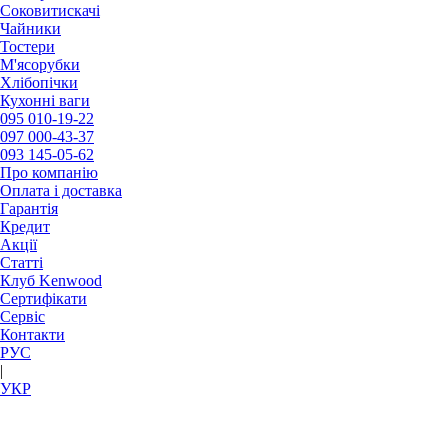
Соковитискачі
Чайники
Тостери
М'ясорубки
Хлібопічки
Кухонні ваги
095
010-19-22
097
000-43-37
093
145-05-62
Про компанію
Оплата і доставка
Гарантія
Кредит
Акції
Статті
Клуб Kenwood
Сертифікати
Сервіс
Контакти
РУC
|
УКР