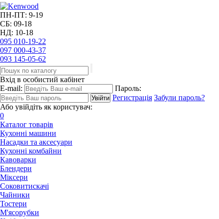
ПН-ПТ: 9-19
СБ: 09-18
НД: 10-18
095
010-19-22
097
000-43-37
093
145-05-62
Вхід в особистий кабінет
E-mail:
Пароль:
Регистрація
Забули пароль?
Або увійдіть як користувач:
0
Каталог товарів
Кухонні машини
Насадки та аксесуари
Кухонні комбайни
Кавоварки
Блендери
Міксери
Соковитискачі
Чайники
Тостери
М'ясорубки