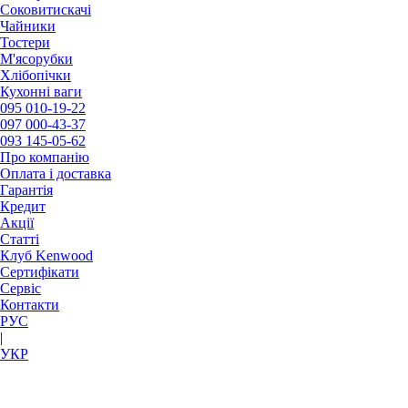
Соковитискачі
Чайники
Тостери
М'ясорубки
Хлібопічки
Кухонні ваги
095
010-19-22
097
000-43-37
093
145-05-62
Про компанію
Оплата і доставка
Гарантія
Кредит
Акції
Статті
Клуб Kenwood
Сертифікати
Сервіс
Контакти
РУC
|
УКР