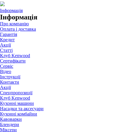
Інформація
Інформація
Про компанію
Оплата і доставка
Гарантія
Кредит
Акції
Статті
Клуб Kenwood
Сертифікати
Сервіс
Відео
Інструкції
Контакти
Акції
Спецпропозиції
Клуб Kenwood
Кухонні машини
Насадки та аксесуари
Кухонні комбайни
Кавоварки
Блендери
Міксери