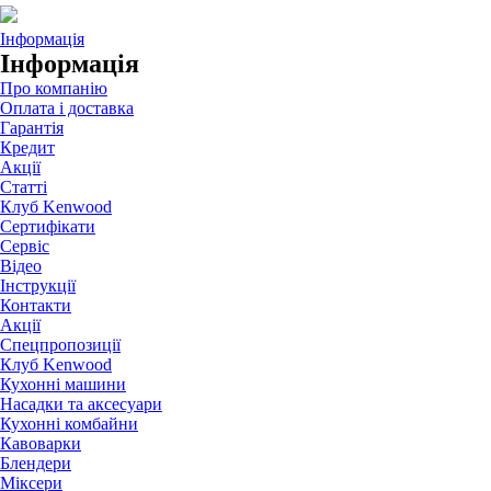
Інформація
Інформація
Про компанію
Оплата і доставка
Гарантія
Кредит
Акції
Статті
Клуб Kenwood
Сертифікати
Сервіс
Відео
Інструкції
Контакти
Акції
Спецпропозиції
Клуб Kenwood
Кухонні машини
Насадки та аксесуари
Кухонні комбайни
Кавоварки
Блендери
Міксери