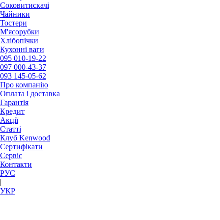
Соковитискачі
Чайники
Тостери
М'ясорубки
Хлібопічки
Кухонні ваги
095
010-19-22
097
000-43-37
093
145-05-62
Про компанію
Оплата і доставка
Гарантія
Кредит
Акції
Статті
Клуб Kenwood
Сертифікати
Сервіс
Контакти
РУC
|
УКР