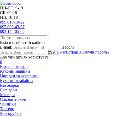
ПН-ПТ: 9-19
СБ: 09-18
НД: 10-18
095
010-19-22
097
000-43-37
093
145-05-62
Вхід в особистий кабінет
E-mail:
Пароль:
Регистрація
Забули пароль?
Або увійдіть як користувач:
0
Каталог товарів
Кухонні машини
Насадки та аксесуари
Кухонні комбайни
Кавоварки
Блендери
Міксери
Соковитискачі
Чайники
Тостери
М'ясорубки