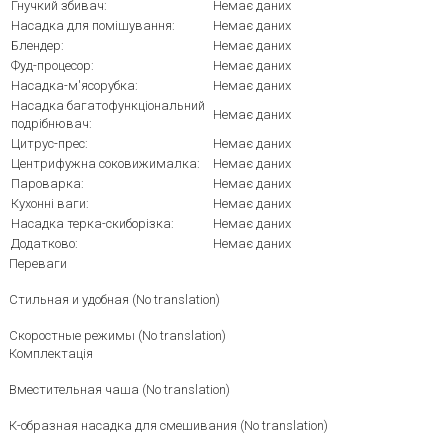
Гнучкий збивач:
Немає даних
Насадка для помішування:
Немає даних
Блендер:
Немає даних
Фуд-процесор:
Немає даних
Насадка-м'ясорубка:
Немає даних
Насадка багатофункціональний
Немає даних
подрібнювач:
Цитрус-прес:
Немає даних
Центрифужна соковижималка:
Немає даних
Пароварка:
Немає даних
Кухонні ваги:
Немає даних
Насадка терка-скиборізка:
Немає даних
Додатково:
Немає даних
Переваги
Стильная и удобная (No translation)
Скоростные режимы (No translation)
Комплектація
Вместительная чаша (No translation)
К-образная насадка для смешивания (No translation)