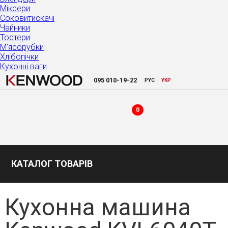
Міксери
Соковитискачі
Чайники
Тостери
М'ясорубки
Хлібопічки
Кухонні ваги
|
095
010-19-22
РУC
УКР
0
КАТАЛОГ ТОВАРІВ
Кухонна машина