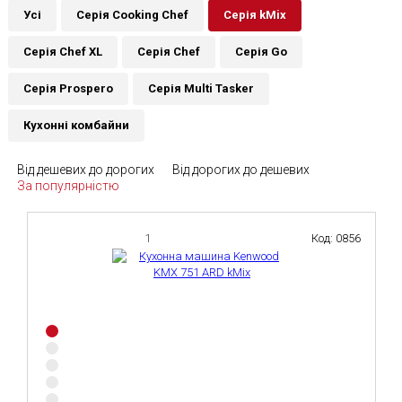
Усі
Серія Cooking Chef
Серія kMix
Серія Chef XL
Серія Chef
Серія Go
Серія Prospero
Серія Multi Tasker
Кухонні комбайни
Від дешевих до дорогих
Від дорогих до дешевих
За популярністю
1
Код: 0856