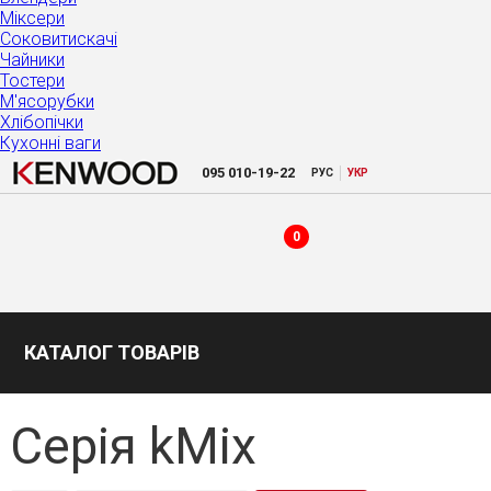
Міксери
Соковитискачі
Чайники
Тостери
М'ясорубки
Хлібопічки
Кухонні ваги
|
095
010-19-22
РУC
УКР
0
КАТАЛОГ ТОВАРІВ
Серія kMix