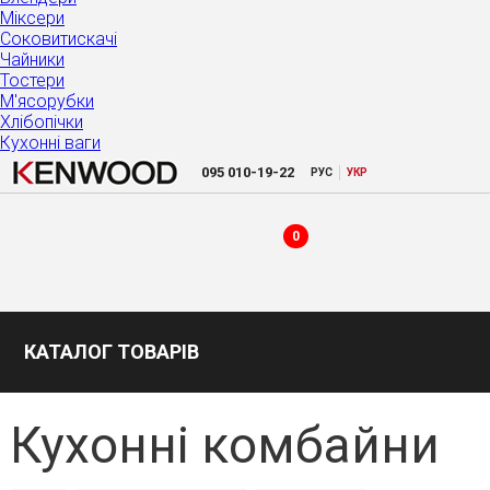
Міксери
Соковитискачі
Чайники
Тостери
М'ясорубки
Хлібопічки
Кухонні ваги
|
095
010-19-22
РУC
УКР
0
КАТАЛОГ ТОВАРІВ
Кухонні комбайни