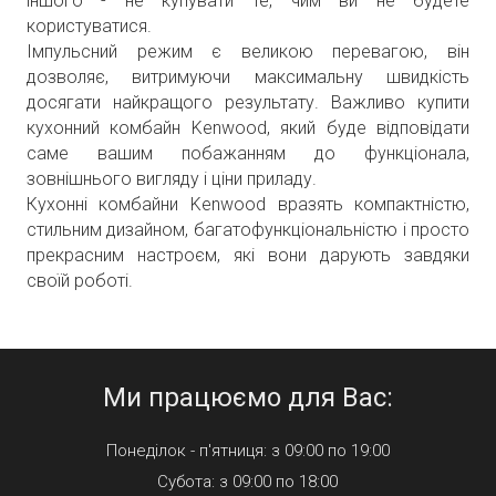
іншого - не купувати те, чим ви не будете
користуватися.
Імпульсний режим є великою перевагою, він
дозволяє, витримуючи максимальну швидкість
досягати найкращого результату. Важливо купити
кухонний комбайн Kenwood, який буде відповідати
саме вашим побажанням до функціонала,
зовнішнього вигляду і ціни приладу.
Кухонні комбайни Kenwood вразять компактністю,
стильним дизайном, багатофункціональністю і просто
прекрасним настроєм, які вони дарують завдяки
своїй роботі.
Ми працюємо для Вас:
Понеділок - п'ятниця: з 09:00 по 19:00
Субота: з 09:00 по 18:00