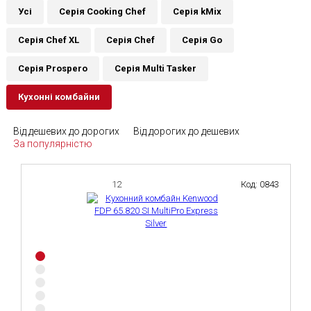
Усі
Серія Cooking Chef
Серія kMix
Серія Chef XL
Серія Chef
Серія Go
Серія Prospero
Серія Multi Tasker
Кухонні комбайни
Від дешевих до дорогих
Від дорогих до дешевих
За популярністю
12
Код: 0843