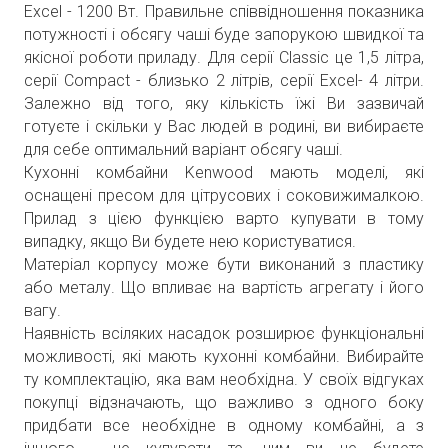
Excel - 1200 Вт. Правильне співвідношення показника
потужності і обсягу чаші буде запорукою швидкої та
якісної роботи приладу. Для серії Classic це 1,5 літра,
серії Compact - близько 2 літрів, серії Excel- 4 літри.
Залежно від того, яку кількість їжі Ви зазвичай
готуєте і скільки у Вас людей в родині, ви вибираєте
для себе оптимальний варіант обсягу чаші.
Кухонні комбайни Kenwood мають моделі, які
оснащені пресом для цітрусових і соковижималкою.
Прилад з цією функцією варто купувати в тому
випадку, якщо Ви будете нею користуватися.
Матеріал корпусу може бути виконаний з пластику
або металу. Що впливає на вартість агрегату і його
вагу.
Наявність всіляких насадок розширює функціональні
можливості, які мають кухонні комбайни. Вибирайте
ту комплектацію, яка вам необхідна. У своїх відгуках
покупці відзначають, що важливо з одного боку
придбати все необхідне в одному комбайні, а з